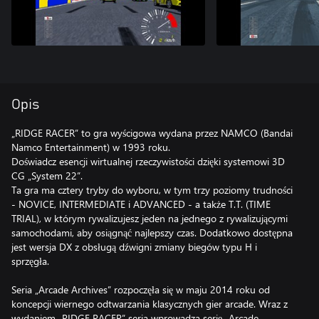
Opis
„RIDGE RACER” to gra wyścigowa wydana przez NAMCO (Bandai
Namco Entertainment) w 1993 roku.
Doświadcz esencji wirtualnej rzeczywistości dzięki systemowi 3D
CG „System 22”.
Ta gra ma cztery tryby do wyboru, w tym trzy poziomy trudności
- NOVICE, INTERMEDIATE i ADVANCED - a także T.T. (TIME
TRIAL), w którym rywalizujesz jeden na jednego z rywalizującymi
samochodami, aby osiągnąć najlepszy czas. Dodatkowo dostępna
jest wersja DX z obsługą dźwigni zmiany biegów typu H i
sprzęgła.
Seria „Arcade Archives” rozpoczęła się w maju 2014 roku od
koncepcji wiernego odtwarzania klasycznych gier arcade. Wraz z
wydaniem „RIDGE RACER” seria wprowadza serię „Arcade