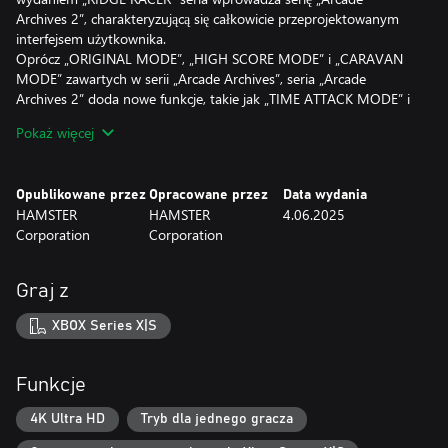
Archives 2”, charakteryzującą się całkowicie przeprojektowanym
interfejsem użytkownika.
Oprócz „ORIGINAL MODE”, „HIGH SCORE MODE” i „CARAVAN
MODE” zawartych w serii „Arcade Archives”, seria „Arcade
Archives 2” doda nowe funkcje, takie jak „TIME ATTACK MODE” i
„NETWORK MODE”. W „TIME ATTACK MODE” rywalizujesz, aby
Pokaż więcej
zobaczyć, kto pokona ostatniego bossa najszybciej, zaczynając od
pierwszej bitwy. Ten tryb koncentruje się na tym, jak szybko
możesz ukończyć grę, niezależnie od osiągniętego wyniku. W
Opublikowane przez
Opracowane przez
Data wydania
„NETWORK MODE” możesz grać z innymi użytkownikami przez
HAMSTER
HAMSTER
4.06.2025
sieć. Jednak „TIME ATTACK MODE” i „NETWORK MODE” mogą
Corporation
Corporation
nie być zaimplementowane w niektórych grach. Ponieważ „RIDGE
RACER” jest grą dla jednego gracza, „NETWORK MODE” nie jest
zaimplementowany.
Graj z
Dodatkowo funkcjonalność została znacznie zwiększona.
Wprowadzono wiele slotów zapisu zamiast jednego, wraz z
XBOX Series X|S
funkcją cofania, która pozwala graczom na ponowne
wypróbowanie rozgrywki i funkcją szybkiego startu dla tych,
którzy chcą od razu zanurzyć się w grze. Ponadto dodano obsługę
Funkcje
VRR, umożliwiając dokładniejsze odtworzenie wrażeń z oryginalnej
gry arcade.
4K Ultra HD
Tryb dla jednego gracza
Ciesz się legendarnym arcydziełem arcade z „Arcade Archives 2”,