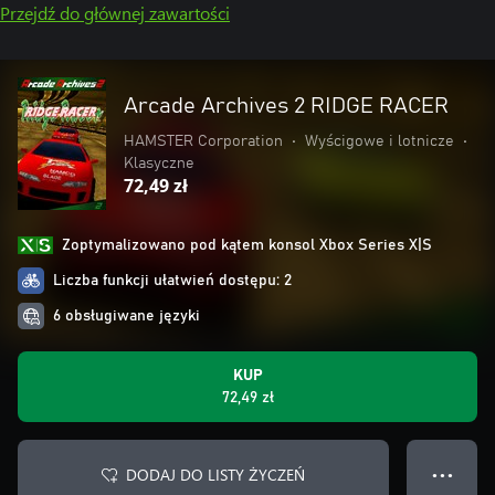
Przejdź do głównej zawartości
Arcade Archives 2 RIDGE RACER
HAMSTER Corporation
•
Wyścigowe i lotnicze
•
Klasyczne
72,49 zł
Zoptymalizowano pod kątem konsol Xbox Series X|S
Liczba funkcji ułatwień dostępu: 2
6 obsługiwane języki
KUP
72,49 zł
DODAJ DO LISTY ŻYCZEŃ
● ● ●