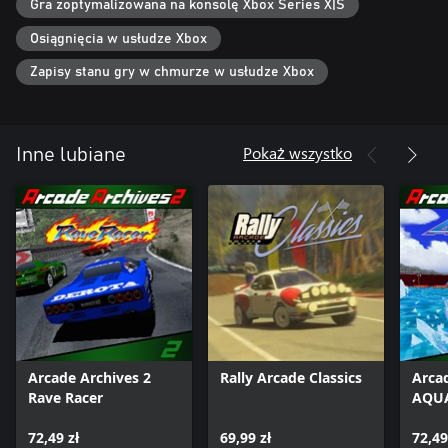
Gra zoptymalizowana na konsolę Xbox Series X|S
teraz bardziej zabawnym i przyjaznym dla użytkownika.
Osiągnięcia w usłudze Xbox
*Menu opcji i instrukcja są dostępne w języku japońskim,
angielskim, francuskim, niemieckim, włoskim i hiszpańskim.
Zapisy stanu gry w chmurze w usłudze Xbox
Pokaż wszystko
Inne lubiane
Arcade Archives 2
Rally Arcade Classics
Arca
Rave Racer
AQUA
72,49 zł
69,99 zł
72,49