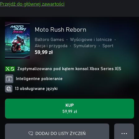
Przejdź do głównej zawartości
Moto Rush Reborn
Baltoro Games
•
Wyścigowe i lotnicze
•
Akcja i przygoda
•
Symulatory
•
Sport
59,99 zł
Zoptymalizowano pod kątem konsol Xbox Series X|S
Inteligentne pobieranie
13 obsługiwane języki
KUP
59,99 zł
DODAJ DO LISTY ŻYCZEŃ
● ● ●