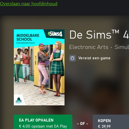
Overslaan naar hoofdinhoud
De Sims™ 4
Electronic Arts
•
Simul
Vereist een game
EA PLAY OPHALEN
KOPEN
- OF -
€ 4,00 opslaan met EA Play
€ 39,99