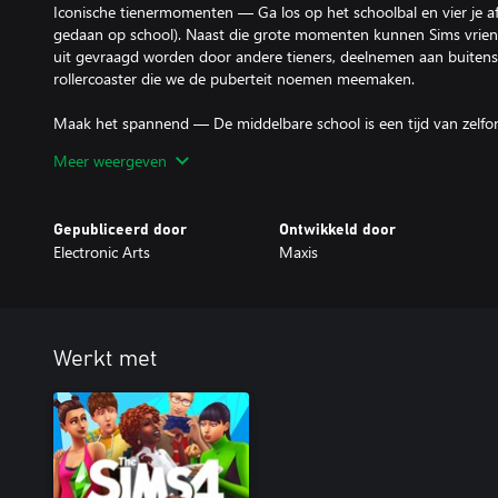
Iconische tienermomenten — Ga los op het schoolbal en vier je afs
gedaan op school). Naast die grote momenten kunnen Sims vrie
uit gevraagd worden door andere tieners, deelnemen aan buitensc
rollercoaster die we de puberteit noemen meemaken.
Maak het spannend — De middelbare school is een tijd van zelf
je crush mee uit te vragen of te spijbelen (maar zorg dat de rector 
Meer weergeven
Tieners zullen ontdekken wat ze wel en niet leuk vinden, en kans
halen. Geintjes en 's avonds stiekem uit huis sluipen kunnen gev
niemand je betrapt.
Gepubliceerd door
Ontwikkeld door
Electronic Arts
Maxis
Ontdek je eigen stijl — Pas je slaapkamer aan aan je persoonlijkhe
ontworpen is door Depop-verkopers en word een Simfluencer. Ti
outfits te verkopen en looks op te leuken die ze ontwerpen op Tr
nu interactiever zijn dan ooit. Gebruik een tablet, lees een boek
Werkt met
*VEREIST DE SIMS 4 (APART VERKRIJGBAAR) EN ALLE GAME UP