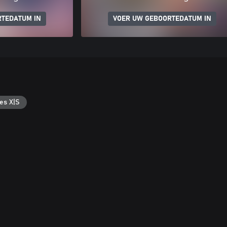
RTEDATUM IN
VOER UW GEBOORTEDATUM IN
es X|S