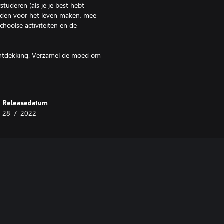
tuderen (als je je best hebt
nden voor het leven maken, mee
hoolse activiteiten en de
ontdekking. Verzamel de moed om
je niet in de smiezen krijgt).
en krijgen om kattenkwaad uit te
olgen hebben, dus zorg dat
Releasedatum
28-7-2022
id, plan outfits met kleding die
eners kunnen geld verdienen door
endi vanuit hun slaapkamers, die
 in bed of houd een kussengevecht!
DATES.