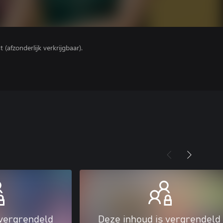
(afzonderlijk verkrijgbaar).
 vergrendeld
Deze inhoud is vergrendeld