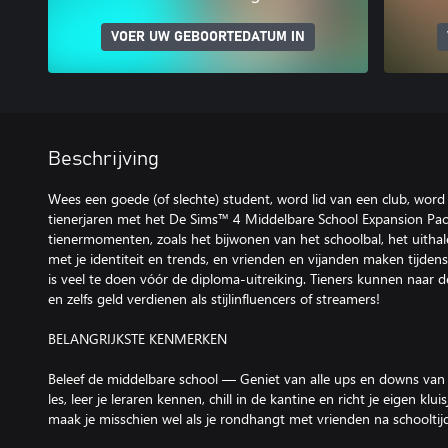
VOER UW GEBOORTEDATUM IN
Beschrijving
Wees een goede (of slechte) student, word lid van een club, word e
tienerjaren met het De Sims™ 4 Middelbare School Expansion Pack
tienermomenten, zoals het bijwonen van het schoolbal, het uithal
met je identiteit en trends, en vrienden en vijanden maken tijde
is veel te doen vóór de diploma-uitreiking. Tieners kunnen naar
en zelfs geld verdienen als stijlinfluencers of streamers!
BELANGRIJKSTE KENMERKEN
Beleef de middelbare school — Geniet van alle ups en downs van
les, leer je leraren kennen, chill in de kantine en richt je eigen kl
maak je misschien wel als je rondhangt met vrienden na schooltijd