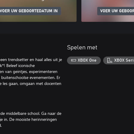
VOER UW GEBOORTEDATUM IN
VOER UW GEBOO
Spelen met
en trendsetter en haal alles uit je
XBOX One
XBOX Seri
*! Beleef iconische
en van geintjes, experimenteren
ns buitenschoolse evenementen. Er
 de les gaan, omgaan met docenten
 de middelbare school. Ga naar de
uisje in. De mooiste herinneringen
.