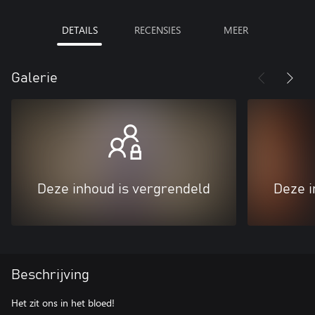
DETAILS
RECENSIES
MEER
Galerie
Deze inhoud is vergrendeld
Deze i
Beschrijving
Het zit ons in het bloed!