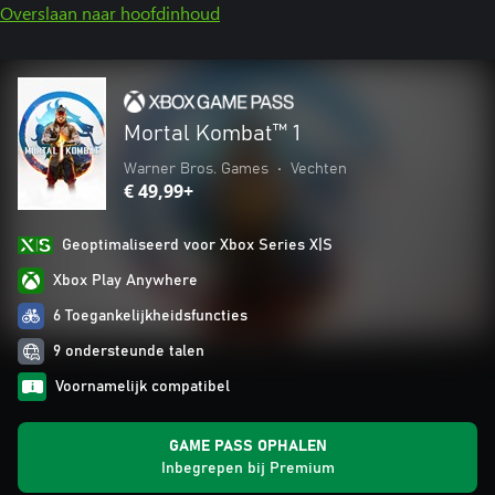
Overslaan naar hoofdinhoud
Mortal Kombat™ 1
Warner Bros. Games
•
Vechten
€ 49,99+
Geoptimaliseerd voor Xbox Series X|S
Xbox Play Anywhere
6 Toegankelijkheidsfuncties
9 ondersteunde talen
Voornamelijk compatibel
GAME PASS OPHALEN
Inbegrepen bij Premium