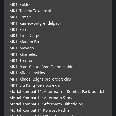
MK1: Sektor
MK1: Takeda Takahashi
MK1: Ermac
MK1: Kameo-ontgrendelpack
MK1: Ferra
MK1: Janet Cage
MK1: Madam Bo
MK1: Mavado
MK1: Khameleon
MK1: Tremor
MK1: Jean-Claude Van Damme-skin
MK1: MKII-filmskins
MK1: Khaos Reigns pre-orderskins
MK1: Liu Kang toernooi-skin
Mortal Kombat 11: Aftermath + Kombat Pack-bundel
Mortal Kombat 11: Aftermath Story
Mortal Kombat 11: Aftermath-uitbreiding
Mortal Kombat 11 Kombat Pack 2