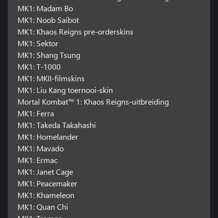
MK1: Madam Bo
MK1: Noob Saibot
MK1: Khaos Reigns pre-orderskins
MK1: Sektor
MK1: Shang Tsung
MK1: T-1000
MK1: MKII-filmskins
MK1: Liu Kang toernooi-skin
Mortal Kombat™ 1: Khaos Reigns-uitbreiding
MK1: Ferra
MK1: Takeda Takahashi
MK1: Homelander
MK1: Mavado
MK1: Ermac
MK1: Janet Cage
MK1: Peacemaker
MK1: Khameleon
MK1: Quan Chi