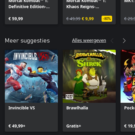
Mortal Kombat™ 1:
Mortal Kombat™ 1:
MK1:
Definitive Edition-
Khaos Reigns-
upgrade
uitbreiding
€ 59,99
€ 49,99
€ 9,99
€ 29,
-80%
Alles weergeven
Meer suggesties
Invincible VS
Brawlhalla
Pock
€ 49,99+
Gratis+
€ 19,