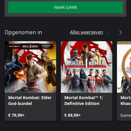
NAAR GAME
Alles weergeven
Opgenomen in
Mortal Kombat: Elder
Mortal Kombat™ 1:
Mort
God-bundel
Definitive Edition
Khao
Kolle
€ 79,99+
€ 69,99+
Game