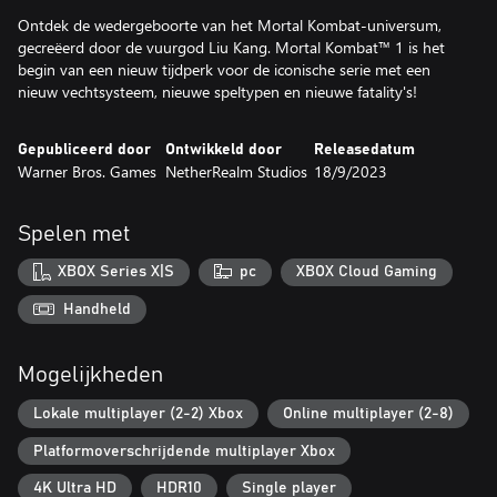
Ontdek de wedergeboorte van het Mortal Kombat-universum,
gecreëerd door de vuurgod Liu Kang. Mortal Kombat™ 1 is het
begin van een nieuw tijdperk voor de iconische serie met een
nieuw vechtsysteem, nieuwe speltypen en nieuwe fatality's!
Gepubliceerd door
Ontwikkeld door
Releasedatum
Warner Bros. Games
NetherRealm Studios
18/9/2023
Spelen met
XBOX Series X|S
pc
XBOX Cloud Gaming
Handheld
Mogelijkheden
Lokale multiplayer (2-2) Xbox
Online multiplayer (2-8)
Platformoverschrijdende multiplayer Xbox
4K Ultra HD
HDR10
Single player