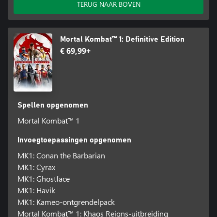
TERUG NAAR BOVEN
Mortal Kombat™ 1: Definitive Edition
€ 69,99+
Spellen opgenomen
Mortal Kombat™ 1
Invoegtoepassingen opgenomen
MK1: Conan the Barbarian
MK1: Cyrax
MK1: Ghostface
MK1: Havik
MK1: Kameo-ontgrendelpack
Mortal Kombat™ 1: Khaos Reigns-uitbreiding