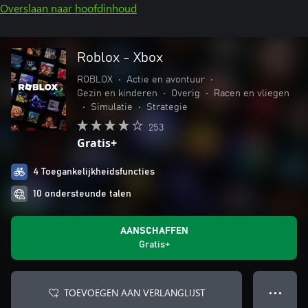
Overslaan naar hoofdinhoud
Roblox - Xbox
ROBLOX
•
Actie en avontuur
•
Gezin en kinderen
•
Overig
•
Racen en vliegen
•
Simulatie
•
Strategie
253
Gratis+
4 Toegankelijkheidsfuncties
10 ondersteunde talen
AANSCHAFFEN
Gratis+
TOEVOEGEN AAN VERLANGLIJST
● ● ●