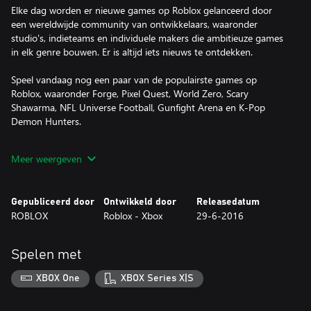
Elke dag worden er nieuwe games op Roblox gelanceerd door
een wereldwijde community van ontwikkelaars, waaronder
studio's, indieteams en individuele makers die ambitieuze games
in elk genre bouwen. Er is altijd iets nieuws te ontdekken.
Speel vandaag nog een paar van de populairste games op
Roblox, waaronder Forge, Pixel Quest, World Zero, Scary
Shawarma, NFL Universe Football, Gunfight Arena en K-Pop
Demon Hunters.
DIT KUN JE ALLEMAAL DOEN OP ROBLOX:
Meer weergeven
ONTDEK ONLINE MULTIPLAYER-GAMES
- Duik in avonturen, rollenspellen, simulators, hindernisbanen en
Gepubliceerd door
Ontwikkeld door
Releasedatum
nog veel meer.
ROBLOX
Roblox - Xbox
29-6-2016
- Ontdek dagelijks populaire ervaringen en leuke nieuwe games.
- Strijd in multiplayer-gevechten, run je eigen bedrijf of ga op
epische missies.
Spelen met
MAAK JE EIGEN AVATAR
XBOX One
XBOX Series X|S
- Personaliseer je avatar met je favoriete kleding, accessoires en
kapsels.