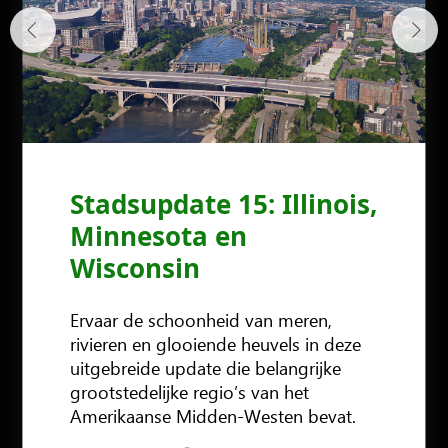
Stadsupdate 15: Illinois,
Minnesota en
Wisconsin
Ervaar de schoonheid van meren,
rivieren en glooiende heuvels in deze
uitgebreide update die belangrijke
grootstedelijke regio’s van het
KOOP HET NU
KOOP HET NU
KOOP HET NU
KOOP HET NU
Amerikaanse Midden-Westen bevat.
KOOP HET NU
KOOP NU