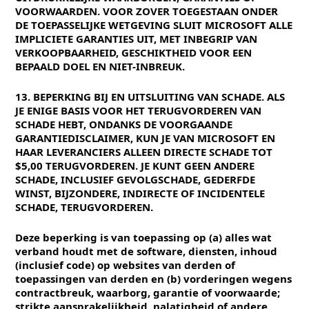
VOORWAARDEN. VOOR ZOVER TOEGESTAAN ONDER
DE TOEPASSELIJKE WETGEVING SLUIT MICROSOFT ALLE
IMPLICIETE GARANTIES UIT, MET INBEGRIP VAN
VERKOOPBAARHEID, GESCHIKTHEID VOOR EEN
BEPAALD DOEL EN NIET-INBREUK.
13. BEPERKING BIJ EN UITSLUITING VAN SCHADE. ALS
JE ENIGE BASIS VOOR HET TERUGVORDEREN VAN
SCHADE HEBT, ONDANKS DE VOORGAANDE
GARANTIEDISCLAIMER, KUN JE VAN MICROSOFT EN
HAAR LEVERANCIERS ALLEEN DIRECTE SCHADE TOT
$5,00 TERUGVORDEREN. JE KUNT GEEN ANDERE
SCHADE, INCLUSIEF GEVOLGSCHADE, GEDERFDE
WINST, BIJZONDERE, INDIRECTE OF INCIDENTELE
SCHADE, TERUGVORDEREN.
Deze beperking is van toepassing op (a) alles wat
verband houdt met de software, diensten, inhoud
(inclusief code) op websites van derden of
toepassingen van derden en (b) vorderingen wegens
contractbreuk, waarborg, garantie of voorwaarde;
strikte aansprakelijkheid, nalatigheid of andere