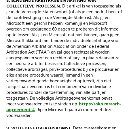
8. BINDENDE ARBITRAGE EN AFSTAND VAN
COLLECTIEVE PROCESSEN.
Dit artikel is van toepassing als
je in de Verenigde Staten woont (of als je een bedrijf bent of
de hoofdvestiging in de Verenigde Staten is). Als jij en
Microsoft een geschil hebben, komen jij en Microsoft
overeen om gedurende 60 dagen te proberen dit informeel
op te lossen. Als jij en Microsoft dat niet kunnen, gaan jij en
Microsoft akkoord met bindende individuele arbitrage voor
de American Arbitration Association onder de Federal
Arbitration Act ("FAA") en zal geen rechtszaak worden
aangespannen voor een rechter of jury. In plaats daarvan zal
een neutrale arbiter beslissen. Collectieve processen,
collectieve arbitrages, privé-procedures bij de procureur en
elke andere procedure waarbij iemand in een
vertegenwoordigende hoedanigheid optreedt, zijn niet
toegestaan; evenmin is het combineren van individuele
procedures zonder de toestemming van alle partijen
toegestaan. De volledige Arbitrageovereenkomst bevat
meer voorwaarden en is te vinden op
https://aka.ms/arb-
agreement-4
. Jij en Microsoft gaan akkoord met deze
voorwaarden.
9. VOLLEDIGE OVEREENKOMST
. Deze overeenkomst en