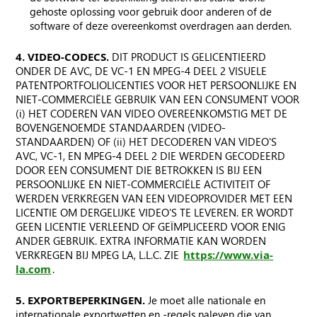
gehoste oplossing voor gebruik door anderen of de
software of deze overeenkomst overdragen aan derden.
4. VIDEO-CODECS.
DIT PRODUCT IS GELICENTIEERD
ONDER DE AVC, DE VC-1 EN MPEG-4 DEEL 2 VISUELE
PATENTPORTFOLIOLICENTIES VOOR HET PERSOONLIJKE EN
NIET-COMMERCIËLE GEBRUIK VAN EEN CONSUMENT VOOR
(i) HET CODEREN VAN VIDEO OVEREENKOMSTIG MET DE
BOVENGENOEMDE STANDAARDEN (VIDEO-
STANDAARDEN) OF (ii) HET DECODEREN VAN VIDEO'S
AVC, VC-1, EN MPEG-4 DEEL 2 DIE WERDEN GECODEERD
DOOR EEN CONSUMENT DIE BETROKKEN IS BIJ EEN
PERSOONLIJKE EN NIET-COMMERCIËLE ACTIVITEIT OF
WERDEN VERKREGEN VAN EEN VIDEOPROVIDER MET EEN
LICENTIE OM DERGELIJKE VIDEO'S TE LEVEREN. ER WORDT
GEEN LICENTIE VERLEEND OF GEÏMPLICEERD VOOR ENIG
ANDER GEBRUIK. EXTRA INFORMATIE KAN WORDEN
VERKREGEN BIJ MPEG LA, L.L.C. ZIE
https://www.via-
la.com
.
5. EXPORTBEPERKINGEN.
Je moet alle nationale en
internationale exportwetten en -regels naleven die van