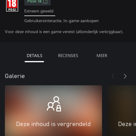
PEGI 18
Extreem geweld
Gebruikersinteractie, In-game aankopen
Voor deze inhoud is een game vereist (afzonderlijk verkrijgbaar).
DETAILS
RECENSIES
MEER
Galerie
Deze inhoud is vergrendeld
Deze i