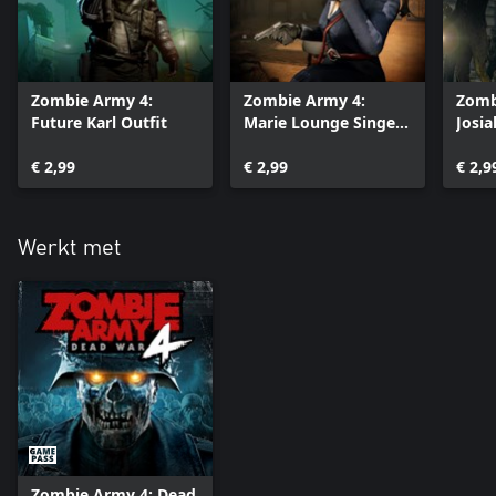
Zombie Army 4:
Zombie Army 4:
Zomb
Future Karl Outfit
Marie Lounge Singer
Josia
Outfit
Outfi
€ 2,99
€ 2,99
€ 2,9
Werkt met
Zombie Army 4: Dead