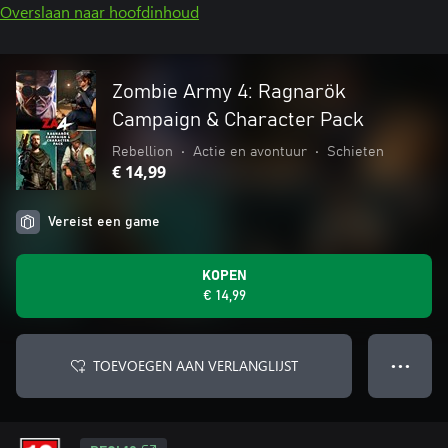
Overslaan naar hoofdinhoud
Zombie Army 4: Ragnarök
Campaign & Character Pack
Rebellion
•
Actie en avontuur
•
Schieten
€ 14,99
Vereist een game
KOPEN
€ 14,99
TOEVOEGEN AAN VERLANGLIJST
● ● ●