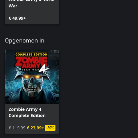
War
€ 49,99+
Opgenomen in
Zombie Army 4
Complete Edition
€ 119,99
€ 23,99+
-80%