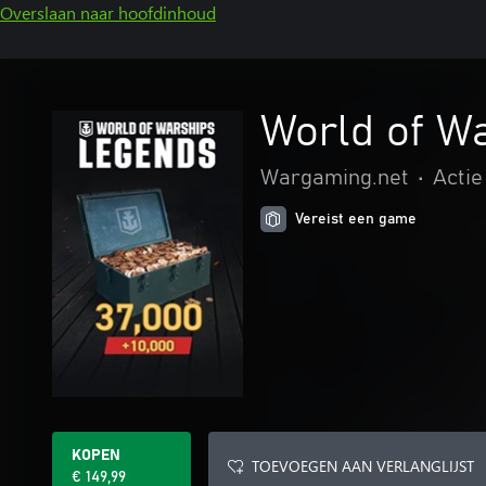
Overslaan naar hoofdinhoud
World of W
Wargaming.net
•
Actie
Vereist een game
KOPEN
TOEVOEGEN AAN VERLANGLIJST
€ 149,99