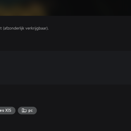
(afzonderlijk verkrijgbaar).
es X|S
pc