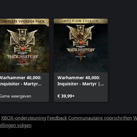
Warhammer 40,000:
Warhammer 40,000:
Inquisitor - Martyr
Inquisitor - Martyr |
Complete Upgrade
Imperium edition
Pack
Game weergeven
€ 39,99+
XBOX-ondersteuning
Feedback
Communautaire voorschriften
W
ellingen volgen