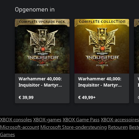
Opgenomen in
Warhammer 40,000:
Warhammer 40,000:
Inquisitor - Martyr
Inquisitor - Martyr
Complete Upgrade
Complete Collection
Pack
€ 39,99
€ 49,99+
XBOX consoles
XBOX-games
XBOX Game Pass
XBOX-accessoires
Microsoft-account
Microsoft Store-ondersteuning
Retouren
Best
Games