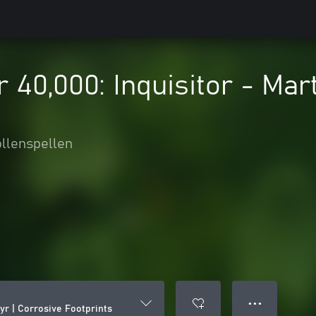
0,000: Inquisitor - Mart
llenspellen
● ● ●
yr | Corrosive Footprints