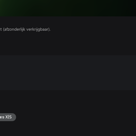
(afzonderlijk verkrijgbaar).
es X|S