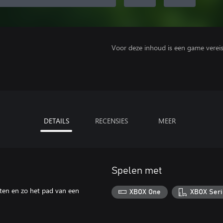
Voor deze inhoud is een game vereist 
DETAILS
RECENSIES
MEER
Spelen met
aten en zo het pad van een
XBOX One
XBOX Seri