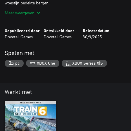
woestijn bedekte bergen.
Meer weergeven
Schommel naar de voet van de Cajon Pass in Train Sim World 3
en maak je klaar voor de beklimming in een alternatieve vorm
van motorkracht. Regel je snelheid en houd je aandacht bij
Gepubliceerd door
Ontwikkeld door
Releasedatum
manifestvracht met Centerbeams op sleeptouw en verplaats
Dovetail Games
Dovetail Games
30/9/2025
containervracht op wielen, op wielen, met de klassieke Truck
Spelen met
pc
XBOX One
XBOX Series X|S
Werkt met