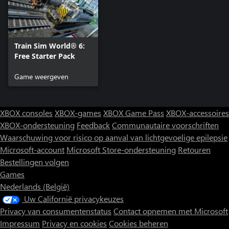
Train Sim World® 6:
Free Starter Pack
Game weergeven
XBOX consoles
XBOX-games
XBOX Game Pass
XBOX-accessoires
XBOX-ondersteuning
Feedback
Communautaire voorschriften
Waarschuwing voor risico op aanval van lichtgevoelige epilepsie
Microsoft-account
Microsoft Store-ondersteuning
Retouren
Bestellingen volgen
Games
Nederlands (België)
Uw Californië privacykeuzes
Privacy van consumentenstatus
Contact opnemen met Microsoft
Impressum
Privacy en cookies
Cookies beheren