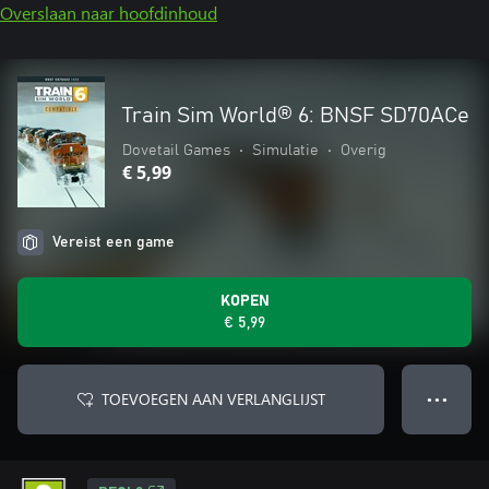
Overslaan naar hoofdinhoud
Train Sim World® 6: BNSF SD70ACe
Dovetail Games
•
Simulatie
•
Overig
€ 5,99
Vereist een game
KOPEN
€ 5,99
TOEVOEGEN AAN VERLANGLIJST
● ● ●