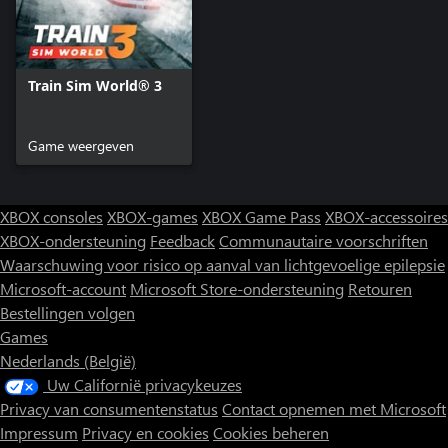
Train Sim World® 3
Game weergeven
XBOX consoles
XBOX-games
XBOX Game Pass
XBOX-accessoires
XBOX-ondersteuning
Feedback
Communautaire voorschriften
Waarschuwing voor risico op aanval van lichtgevoelige epilepsie
Microsoft-account
Microsoft Store-ondersteuning
Retouren
Bestellingen volgen
Games
Nederlands (België)
Uw Californië privacykeuzes
Privacy van consumentenstatus
Contact opnemen met Microsoft
Impressum
Privacy en cookies
Cookies beheren