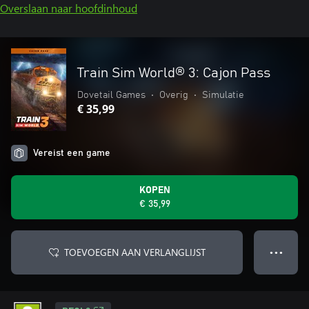
Overslaan naar hoofdinhoud
Train Sim World® 3: Cajon Pass
Dovetail Games
•
Overig
•
Simulatie
€ 35,99
Vereist een game
KOPEN
€ 35,99
TOEVOEGEN AAN VERLANGLIJST
● ● ●