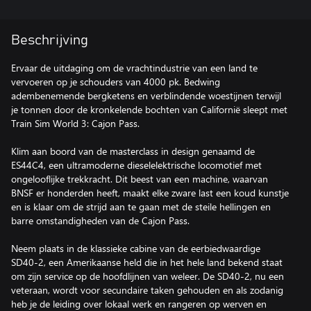
Beschrijving
Ervaar de uitdaging om de vrachtindustrie van een land te
vervoeren op je schouders van 4000 pk. Bedwing
adembenemende bergketens en verblindende woestijnen terwijl
je tonnen door de kronkelende bochten van Californië sleept met
Train Sim World 3: Cajon Pass.
Klim aan boord van de masterclass in design genaamd de
ES44C4, een ultramoderne dieselelektrische locomotief met
ongelooflijke trekkracht. Dit beest van een machine, waarvan
BNSF er honderden heeft, maakt elke zware last een koud kunstje
en is klaar om de strijd aan te gaan met de steile hellingen en
barre omstandigheden van de Cajon Pass.
Neem plaats in de klassieke cabine van de eerbiedwaardige
SD40-2, een Amerikaanse held die in het hele land bekend staat
om zijn service op de hoofdlijnen van weleer. De SD40-2, nu een
veteraan, wordt voor secundaire taken gehouden en als zodanig
heb je de leiding over lokaal werk en rangeren op werven en