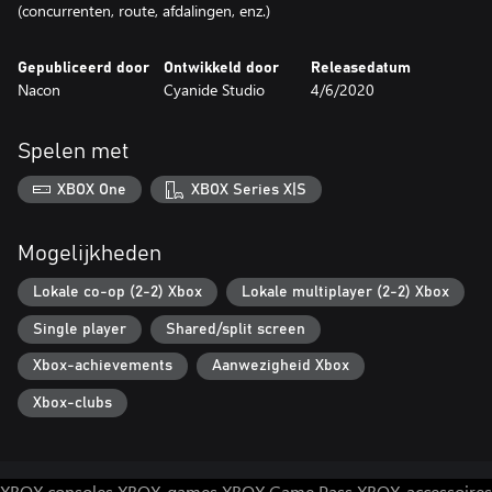
(concurrenten, route, afdalingen, enz.)
Gepubliceerd door
Ontwikkeld door
Releasedatum
Nacon
Cyanide Studio
4/6/2020
Spelen met
XBOX One
XBOX Series X|S
Mogelijkheden
Lokale co-op (2-2) Xbox
Lokale multiplayer (2-2) Xbox
Single player
Shared/split screen
Xbox-achievements
Aanwezigheid Xbox
Xbox-clubs
XBOX consoles
XBOX-games
XBOX Game Pass
XBOX-accessoires