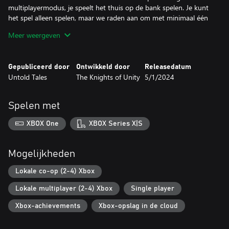
multiplayermodus, je speelt het thuis op de bank spelen. Je kunt
het spel alleen spelen, maar we raden aan om met minimaal één
extra persoon te spelen.
Meer weergeven
Genoeg te doen
Gepubliceerd door
Ontwikkeld door
Releasedatum
Dit is geen makkelijke taak, dus we hebben wat professionals
Untold Tales
The Knights of Unity
5/1/2024
meegenomen. Tenminste, een soort van... Bij elk level wordt er
verwacht dat je meerdere taken tegelijk uitvoert en er geen
zooitje van maakt. Denk aan: opruimen van slooprotzooi, muren
Spelen met
verven, tegels leggen, behangen, bestellingen verzamelen en
rommel opruimen.
XBOX One
XBOX Series X|S
Competitieve verbouwingen - PvP-modus
Mogelijkheden
Een gloednieuwe speler tegen speler-modus dat jouw team van
verbouwers lijnrecht tegenover elkaar zet! Probeer als snelste de
Lokale co-op (2-4) Xbox
meeste taken af te ronden, maar ook het andere team bij iedere
Lokale multiplayer (2-4) Xbox
Single player
stap te dwarsbomen. Verschillende spelmodifiers houden
iedereen scherp en kunnen in verschillende combinaties worden
Xbox-achievements
Xbox-opslag in de cloud
gespeeld, tot maximaal 4 spelers, bijv. 1v1, 2v2, 1v2v1, 1v1v1,
1v1v1v1, enz.