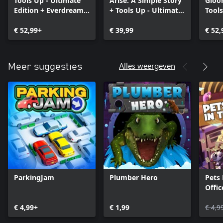
Tools Up - Ultimate
Arise: A Simple Story
Gloo
Edition + Everdream
+ Tools Up - Ultimate
Tool
Valley - Farm &
Edition!
Editi
Family Pack
€ 52,99+
€ 39,99
€ 52,
Alles weergeven
Meer suggesties
ParkingJam
Plumber Hero
Pets
Offic
€ 4,99+
€ 1,99
€ 4,9