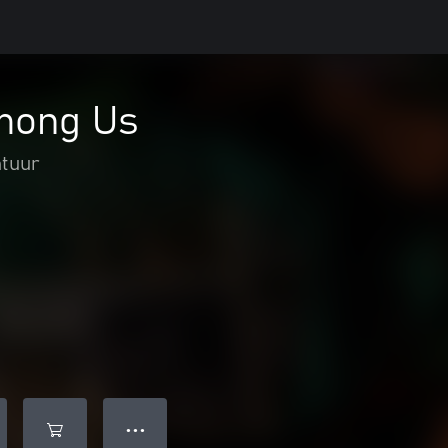
mong Us
ntuur
● ● ●