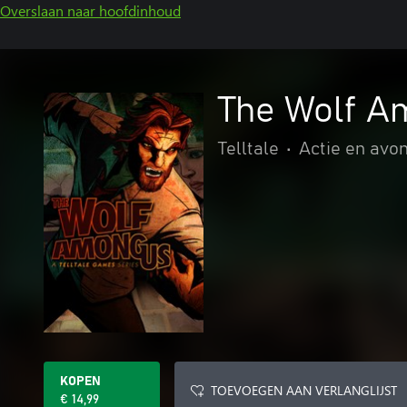
Overslaan naar hoofdinhoud
The Wolf A
Telltale
•
Actie en avo
KOPEN
TOEVOEGEN AAN VERLANGLIJST
€ 14,99