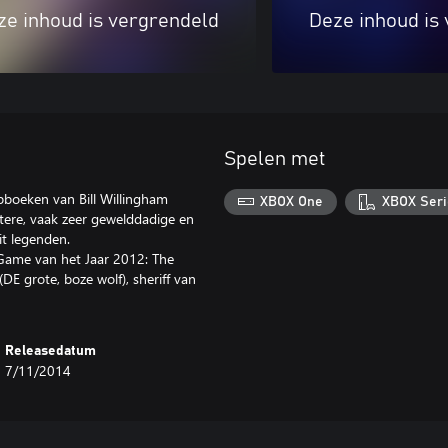
ze inhoud is vergrendeld
Deze inhoud is
Spelen met
pboeken van Bill Willingham
XBOX One
XBOX Seri
stere, vaak zeer gewelddadige en
it legenden.
 Game van het Jaar 2012: The
E grote, boze wolf), sheriff van
Releasedatum
7/11/2014