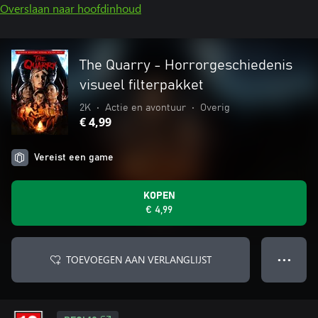
Overslaan naar hoofdinhoud
The Quarry - Horrorgeschiedenis
visueel filterpakket
2K
•
Actie en avontuur
•
Overig
€ 4,99
Vereist een game
KOPEN
€ 4,99
TOEVOEGEN AAN VERLANGLIJST
● ● ●