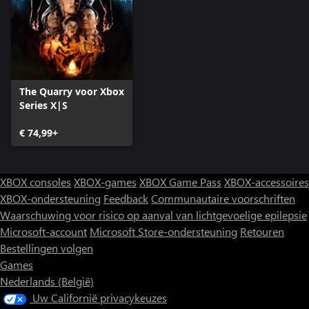
The Quarry voor Xbox
Series X|S
€ 74,99+
XBOX consoles
XBOX-games
XBOX Game Pass
XBOX-accessoires
XBOX-ondersteuning
Feedback
Communautaire voorschriften
Waarschuwing voor risico op aanval van lichtgevoelige epilepsie
Microsoft-account
Microsoft Store-ondersteuning
Retouren
Bestellingen volgen
Games
Nederlands (België)
Uw Californië privacykeuzes