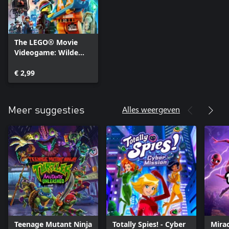
The LEGO® Movie
Videogame: Wilde
Westen Pakket
€ 2,99
Alles weergeven
Meer suggesties
Teenage Mutant Ninja
Totally Spies! - Cyber
Mirac