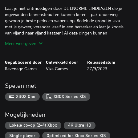
Laat je niet ontmoedigen door DE ENORME EINDBAZEN die je
ingewanden binnenstebuiten kunnen keren - pak onderweg
gewoon je beste perks en wapens op. Bedek de grond in lava
met je geweer, verander jezelf in een berserker en laat je kogels
van vijand naar vijand kaatsen! Al deze dingen kunnen
gecombineerd worden, dus je kunt je knuffelige krijger in een
Meer weergeven
razende oorlogsmachine veranderen.
Maar je gaat sowieso dood. Zo gaat het nu eenmaal als je een
Gepubliceerd door
Ontwikkeld door
Releasedatum
railkanon gebruikt. Maar wat maakt het uit als je doodgaat?
Ravenage Games
Vixa Games
27/9/2023
Zolang het publiek maar dol is op JOU! In tegenstelling tot het
echte leven kun je hier goed gebruikmaken van de likes die je
ontvangt.
Spelen met
Gebruik je nieuwe roem om alle items en perks te upgraden en
XBOX One
XBOX Series X|S
nog meer schade aan te richten wanneer je er weer op uit gaat.
Wees maar niet bang dat je je verveelt: elke aflevering van de
show wordt willekeurig bepaald, zodat je nooit twee keer dezelfde
Mogelijkheden
ervaring achter elkaar beleeft.
En als je helemaal klaar bent met showbusiness, kun je je
Lokale co-op (2-4) Xbox
4K Ultra HD
vrienden uitnodigen voor de coöp-modus met maximaal vier
Single player
Optimized for Xbox Series X|S
spelers! Speel slim en werk samen met het team of beuk ze in