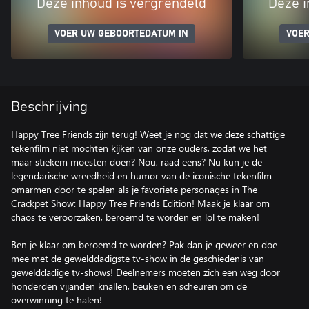
Deze inhoud is vergrendeld
Deze i
VOER UW GEBOORTEDATUM IN
VOER
Beschrijving
Happy Tree Friends zijn terug! Weet je nog dat we deze schattige
tekenfilm niet mochten kijken van onze ouders, zodat we het
maar stiekem moesten doen? Nou, raad eens? Nu kun je de
legendarische wreedheid en humor van de iconische tekenfilm
omarmen door te spelen als je favoriete personages in The
Crackpet Show: Happy Tree Friends Edition! Maak je klaar om
chaos te veroorzaken, beroemd te worden en lol te maken!
Ben je klaar om beroemd te worden? Pak dan je geweer en doe
mee met de gewelddadigste tv-show in de geschiedenis van
gewelddadige tv-shows! Deelnemers moeten zich een weg door
honderden vijanden knallen, beuken en scheuren om de
overwinning te halen!