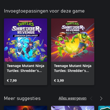
Invoegtoepassingen voor deze game
Teenage Mutant Ninja
Teenage Mutant Ninja
Turtles: Shredder's
Turtles: Shredder's
Revenge - Dimension
Revenge - Radical
Shellshock
€ 7,99
Reptiles
€ 3,99
Alles weergeven
Meer suggesties