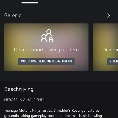
Galerie
Deze inhoud is vergrendeld
Deze i
VOER UW GEBOORTEDATUM IN
VOER
Beschrijving
HEROES IN A HALF SHELL
Teenage Mutant Ninja Turtles: Shredder’s Revenge features
groundbreaking gameplay rooted in timeless classic brawling