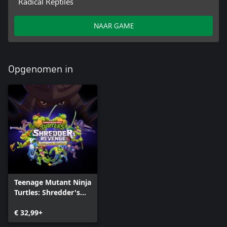
Radical Reptiles
NAAR GAME
Opgenomen in
Teenage Mutant Ninja
Turtles: Shredder's
Revenge - Ultimate
Edition
€ 32,99+