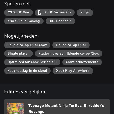
TURTLE POWER!!
Spelen met
Enjoy stunning full-color pixel art graphics and a vintage TMNT
XBOX One
XBOX Series X|S
pc
vibe that will rock you straight back to the awesome 80s. Every
character, vehicle, weapon, item, and background is directly
XBOX Cloud Gaming
Handheld
inspired by the 1987 TV show, making you feel like you hopped
into the television -- with a dope mix of killer humor and action-
Mogelijkheden
packed adventures!
Lokale co-op (2-6) Xbox
Online co-op (2-6)
Cowabunga!
Single player
Platformoverschrijdende co-op Xbox
Optimized for Xbox Series X|S
Xbox-achievements
Xbox-opslag in de cloud
Xbox Play Anywhere
Edities vergelijken
Teenage Mutant Ninja Turtles: Shredder's
Revenge