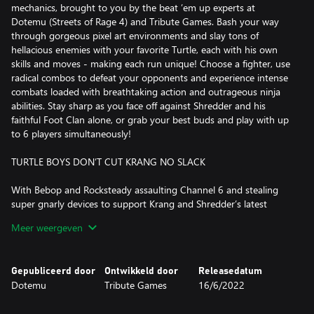
mechanics, brought to you by the beat ’em up experts at
Dotemu (Streets of Rage 4) and Tribute Games. Bash your way
through gorgeous pixel art environments and slay tons of
hellacious enemies with your favorite Turtle, each with his own
skills and moves - making each run unique! Choose a fighter, use
radical combos to defeat your opponents and experience intense
combats loaded with breathtaking action and outrageous ninja
abilities. Stay sharp as you face off against Shredder and his
faithful Foot Clan alone, or grab your best buds and play with up
to 6 players simultaneously!
TURTLE BOYS DON’T CUT KRANG NO SLACK
With Bebop and Rocksteady assaulting Channel 6 and stealing
super gnarly devices to support Krang and Shredder’s latest
twisted plan, Teenage Mutant Ninja Turtles: Shredder’s Revenge
Meer weergeven
sees the Turtles battling across a righteous range of timeless
TMNT locations. From Manhattan and Coney Island, to city
rooftops and dank sewers, help the fearsome foursome trounce
Gepubliceerd door
Ontwikkeld door
Releasedatum
Foot Soldiers, Triceraton Warriors, and Rock Troops all the way to
Dotemu
Tribute Games
16/6/2022
Dimension X!