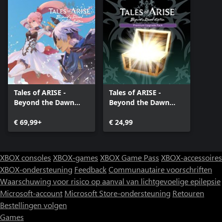
Tales of ARISE -
Tales of ARISE -
Beyond the Dawn
Beyond the Dawn
Premium Edition
Premium Upgrade
€ 69,99+
Pack
€ 24,99
XBOX consoles
XBOX-games
XBOX Game Pass
XBOX-accessoires
XBOX-ondersteuning
Feedback
Communautaire voorschriften
Waarschuwing voor risico op aanval van lichtgevoelige epilepsie
Microsoft-account
Microsoft Store-ondersteuning
Retouren
Bestellingen volgen
Games