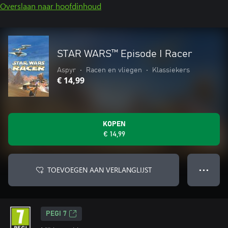
Overslaan naar hoofdinhoud
STAR WARS™ Episode I Racer
Aspyr
•
Racen en vliegen
•
Klassiekers
€ 14,99
KOPEN
€ 14,99
TOEVOEGEN AAN VERLANGLIJST
● ● ●
PEGI 7