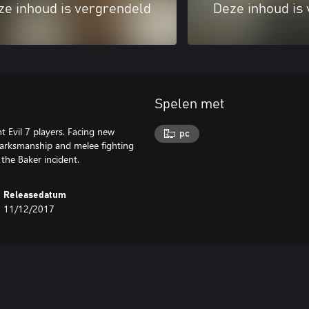
ze inhoud is vergrendeld
Deze inhoud is
Spelen met
nt Evil 7 players. Facing new
pc
 marksmanship and melee fighting
the Baker incident.
Releasedatum
11/12/2017