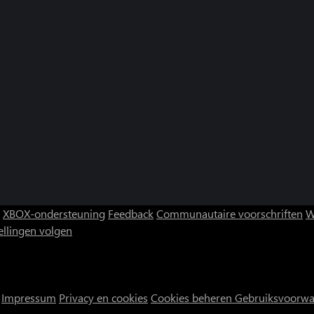
XBOX-ondersteuning
Feedback
Communautaire voorschriften
W
ellingen volgen
Impressum
Privacy en cookies
Cookies beheren
Gebruiksvoorw