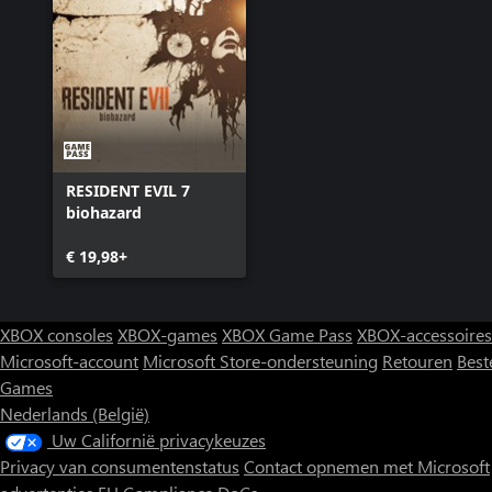
RESIDENT EVIL 7
biohazard
€ 19,98+
XBOX consoles
XBOX-games
XBOX Game Pass
XBOX-accessoires
Microsoft-account
Microsoft Store-ondersteuning
Retouren
Best
Games
Nederlands (België)
Uw Californië privacykeuzes
Privacy van consumentenstatus
Contact opnemen met Microsoft