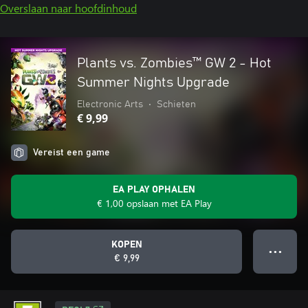
Overslaan naar hoofdinhoud
Plants vs. Zombies™ GW 2 - Hot
Summer Nights Upgrade
Electronic Arts
•
Schieten
€ 9,99
Vereist een game
EA PLAY OPHALEN
€ 1,00 opslaan met EA Play
KOPEN
● ● ●
€ 9,99