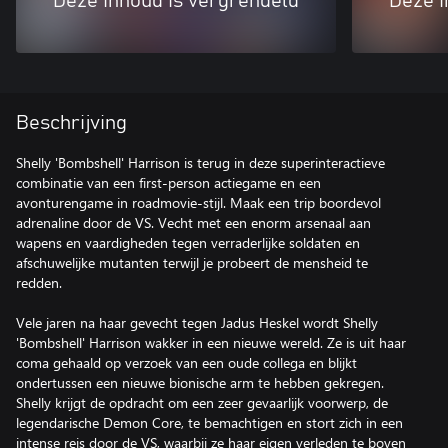
Deze inhoud is vergrendeld
Deze i
Beschrijving
Shelly 'Bombshell' Harrison is terug in deze superinteractieve
combinatie van een first-person actiegame en een
avonturengame in roadmovie-stijl. Maak een trip boordevol
adrenaline door de VS. Vecht met een enorm arsenaal aan
wapens en vaardigheden tegen verraderlijke soldaten en
afschuwelijke mutanten terwijl je probeert de mensheid te
redden.
Vele jaren na haar gevecht tegen Jadus Heskel wordt Shelly
'Bombshell' Harrison wakker in een nieuwe wereld. Ze is uit haar
coma gehaald op verzoek van een oude collega en blijkt
ondertussen een nieuwe bionische arm te hebben gekregen.
Shelly krijgt de opdracht om een zeer gevaarlijk voorwerp, de
legendarische Demon Core, te bemachtigen en stort zich in een
intense reis door de VS, waarbij ze haar eigen verleden te boven