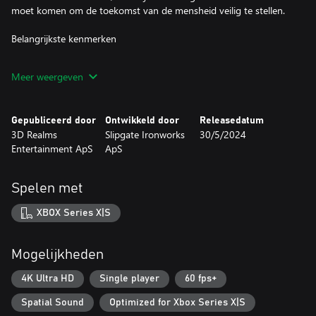
moet komen om de toekomst van de mensheid veilig te stellen.
Belangrijkste kenmerken
・Een intense mix van een roadmovie en bombastische actie
Meer weergeven
Vecht je een weg door louche hotels in Albuquerque, verken
verlaten faciliteiten in Los Alamos, elimineer het gespuis in de
straten van Chicago, en nog veel meer!
Gepubliceerd door
Ontwikkeld door
Releasedatum
3D Realms
Slipgate Ironworks
30/5/2024
・Een ongelofelijk interactieve wereld
Entertainment ApS
ApS
De omgevingen komen tot leven met een waanzinnige
hoeveelheid interactiviteit. Volledig bruikbare computers,
helikoptervluchten en functionele speelhalautomaten zijn slechts
Spelen met
een paar voorbeelden van wat je te wachten staat.
XBOX Series X|S
・Een uitgebreid arsenaal aan wapens
Je hebt de beschikking over meer dan 20 unieke wapens.
Klassiekers als de Bowling Bombs zijn aangevuld met een
Mogelijkheden
gloednieuwe uitrusting, met daarin bijvoorbeeld geweren
waarmee je door bepantsering heen schiet en wapens waarmee
4K Ultra HD
Single player
60 fps+
je je vijanden met schuim elektrocuteert. Je kunt ook upgrades
Spatial Sound
Optimized for Xbox Series X|S
en aanpassingen voor je wapens vrijspelen die je totaal nieuwe