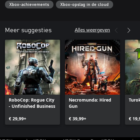
schietfuncties geven en je in staat stellen om elk gevecht op jouw
Xbox-achievements
Xbox-opslag in de cloud
manier te beslechten!
・Een grote variëteit aan vrij te spelen vaardigheden en upgrades
Wapens zijn niet de enige manier om je door alle obstakels op je
Alles weergeven
Meer suggesties
pad heen te vechten. Upgrade je bionische arm en je pak met
indrukwekkende nieuwe mogelijkheden, zoals een stompaanval
of een elektrisch schild.
・Een angstaanjagende hoeveelheid vijanden
Je krijgt het aan de stok met boosaardige cyborgs, vervaarlijke
soldaten en weerzinwekkende mutanten, die elk hun eigen
speciale trucs achter de hand hebben. Test je vaardigheden tot
het uiterste in spetterende eindbaasgevechten.
RoboCop: Rogue City
Necromunda: Hired
Turo
- Unfinished Business
Gun
€ 29,99+
€ 39,99+
€ 19,