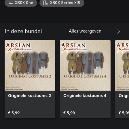
XBOX One
XBOX Series X|S
Alles weergeven
In deze bundel
Originele kostuums 2
Originele kostuums 4
Orig
€ 5,99
€ 5,99
€ 5,9