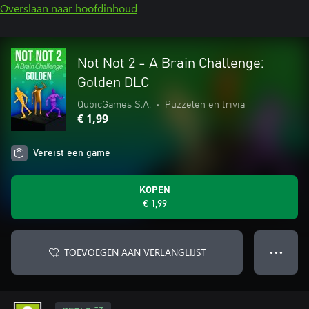
Overslaan naar hoofdinhoud
Not Not 2 - A Brain Challenge:
Golden DLC
QubicGames S.A.
•
Puzzelen en trivia
€ 1,99
Vereist een game
KOPEN
€ 1,99
TOEVOEGEN AAN VERLANGLIJST
● ● ●