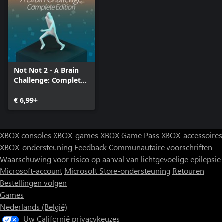
Not Not 2 - A Brain
Challenge: Complete
Edition
€ 6,99+
XBOX consoles
XBOX-games
XBOX Game Pass
XBOX-accessoires
XBOX-ondersteuning
Feedback
Communautaire voorschriften
Waarschuwing voor risico op aanval van lichtgevoelige epilepsie
Microsoft-account
Microsoft Store-ondersteuning
Retouren
Bestellingen volgen
Games
Nederlands (België)
Uw Californië privacykeuzes