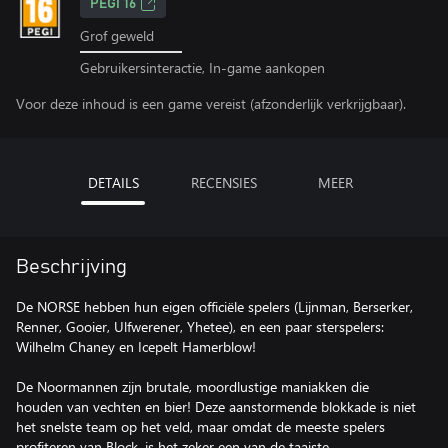
PEGI 16
Grof geweld
Gebruikersinteractie, In-game aankopen
Voor deze inhoud is een game vereist (afzonderlijk verkrijgbaar).
DETAILS
RECENSIES
MEER
Beschrijving
De NORSE hebben hun eigen officiële spelers (Lijnman, Berserker,
Renner, Gooier, Ulfwerener, Yhetee), en een paar sterspelers:
Wilhelm Chaney en Icepelt Hamerblow!
De Noormannen zijn brutale, moordlustige maniakken die
houden van vechten en bier! Deze aanstormende blokkade is niet
het snelste team op het veld, maar omdat de meeste spelers
profiteren van Block, is het zeker een van de taaiste.