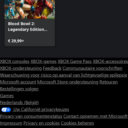
Blood Bowl 2:
Legendary Edition
(Classic)
€ 29,99+
XBOX consoles
XBOX-games
XBOX Game Pass
XBOX-accessoires
XBOX-ondersteuning
Feedback
Communautaire voorschriften
Waarschuwing voor risico op aanval van lichtgevoelige epilepsie
Microsoft-account
Microsoft Store-ondersteuning
Retouren
Bestellingen volgen
Games
Nederlands (België)
Uw Californië privacykeuzes
Privacy van consumentenstatus
Contact opnemen met Microsoft
Impressum
Privacy en cookies
Cookies beheren