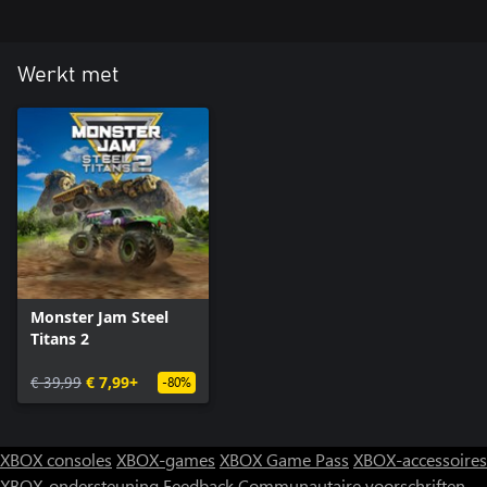
Werkt met
Monster Jam Steel
Titans 2
€ 39,99
€ 7,99+
-80%
XBOX consoles
XBOX-games
XBOX Game Pass
XBOX-accessoires
XBOX-ondersteuning
Feedback
Communautaire voorschriften