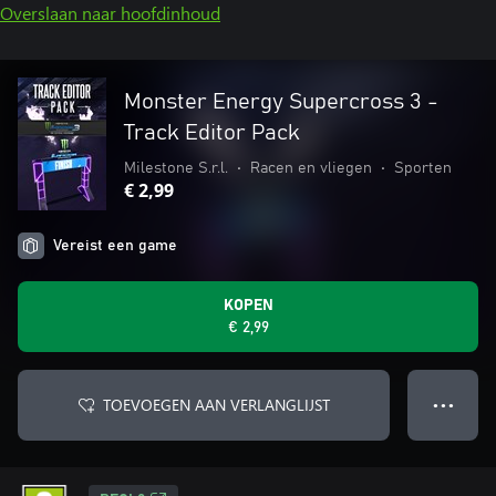
Overslaan naar hoofdinhoud
Monster Energy Supercross 3 -
Track Editor Pack
Milestone S.r.l.
•
Racen en vliegen
•
Sporten
€ 2,99
Vereist een game
KOPEN
€ 2,99
TOEVOEGEN AAN VERLANGLIJST
● ● ●