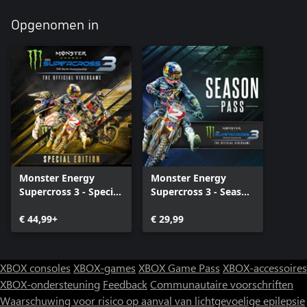
Opgenomen in
Monster Energy
Monster Energy
Supercross 3 - Special
Supercross 3 - Season
Edition
Pass
€ 44,99+
€ 29,99
XBOX consoles
XBOX-games
XBOX Game Pass
XBOX-accessoires
XBOX-ondersteuning
Feedback
Communautaire voorschriften
Waarschuwing voor risico op aanval van lichtgevoelige epilepsie