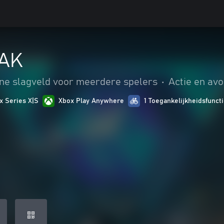
AK
ine slagveld voor meerdere spelers
•
Actie en av
x Series X|S
Xbox Play Anywhere
1 Toegankelijkheidsfunct