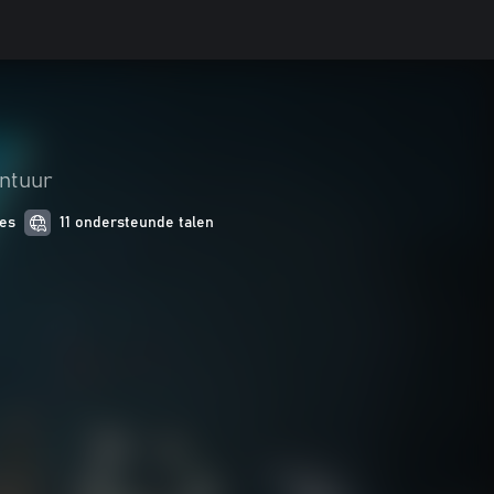
ontuur
ies
11 ondersteunde talen