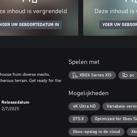
ze inhoud is vergrendeld
Deze inhoud is
VOER UW GEBOORTEDATUM IN
VOER UW GEBOO
Spelen met
choose from diverse mechs,
XBOX Series X|S
pc
herous terrain. Get ready for the
Mogelijkheden
Releasedatum
4K Ultra HD
Variabele vern
2/7/2025
DTS:X
Optimized for Xbox S
Xbox-opslag in de cloud
Xb