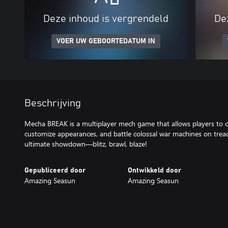
Deze inhoud is vergrendeld
De
VOER UW GEBOORTEDATUM IN
Beschrijving
Mecha BREAK is a multiplayer mech game that allows players to 
customize appearances, and battle colossal war machines on treac
ultimate showdown—blitz, brawl, blaze!
Gepubliceerd door
Ontwikkeld door
Amazing Seasun
Amazing Seasun