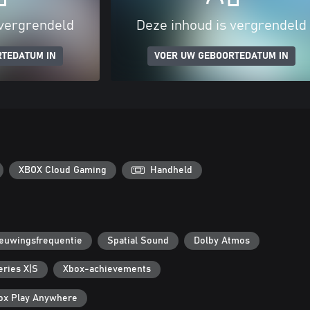
 vergrendeld
Deze inhoud is vergrendeld
RTEDATUM IN
VOER UW GEBOORTEDATUM IN
XBOX Cloud Gaming
Handheld
ieuwingsfrequentie
Spatial Sound
Dolby Atmos
eries X|S
Xbox-achievements
ox Play Anywhere