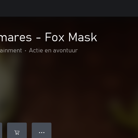
tmares - Fox Mask
ainment
•
Actie en avontuur
● ● ●