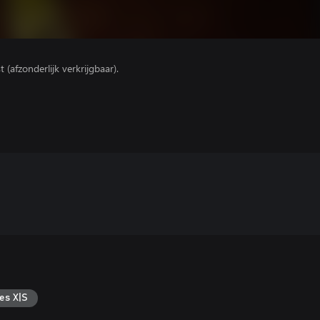
(afzonderlijk verkrijgbaar).
es X|S