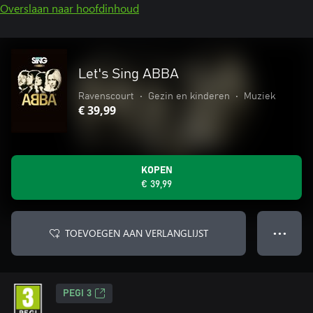
Overslaan naar hoofdinhoud
Let's Sing ABBA
Ravenscourt
•
Gezin en kinderen
•
Muziek
€ 39,99
KOPEN
€ 39,99
TOEVOEGEN AAN VERLANGLIJST
● ● ●
PEGI 3