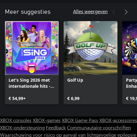
Alles weergeven
Meer suggesties
Let's Sing 2026 met
Golf Up
Part
internationale hits -
Enha
Platinum Edition
€ 54,99+
€ 6,99
€ 19,
XBOX consoles
XBOX-games
XBOX Game Pass
XBOX-accessoires
XBOX-ondersteuning
Feedback
Communautaire voorschriften
Waarschuwing voor risico op aanval van lichtgevoelige epilepsie