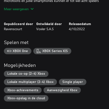
microfoons en jullie smartphones kunnen er tot wel acht spelers
deelnemen aan de pret in de Let’s Party-modus.
Meer weergeven
Gepubliceerd door
Ontwikkeld door
Releasedatum
Ravenscourt
Voxler S.A.S
4/10/2022
Spelen met
XBOX One
XBOX Series X|S
Mogelijkheden
Lokale co-op (2-4) Xbox
Lokale multiplayer (2-4) Xbox
Single player
Xbox-achievements
Aanwezigheid Xbox
Xbox-opslag in de cloud