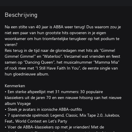
Beschrijving
Na een stilte van 40 jaar is ABBA weer terug! Dus waarom zou je
niet een paar van hun grootste hits opvoeren in je eigen
woonkamer om hun triomfantelijke terugkeer op het podium te
vieren?
Reis terug in de tijd naar de gloriedagen met hits als “Gimme!
Gimme! Gimme!” en “Waterloo”. Verzamel wat vrienden en feest
samen op “Dancing Queen”, het musicalnummer “Mamma Mia”
of rock mee met “I Still Have Faith In You”, de eerste single van
hun gloednieuwe album.
Kenmerken
• Een sterke afspeellijst met 31 nummers: 30 populaire
klassiekers uit de jaren 70 en een nieuwe hitsong van het nieuwe
album Voyage
• Steek je avatars in iconische ABBA-outfits
• 7 spannende spelmodi: Legend, Classic, Mix Tape 2.0, Jukebox,
Feat., World Contest en Let’s Party
• Voer de ABBA-klassiekers op met je vrienden! Met de