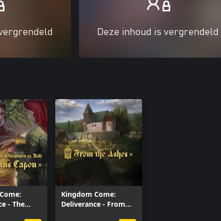
 vergrendeld
Deze inhoud is vergrendeld
 Come:
Kingdom Come:
ce - The
Deliverance - From
Adventures
the Ashes