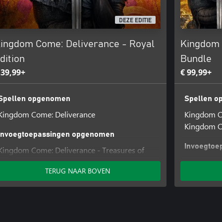
DEZE EDITIE
ingdom Come: Deliverance - Royal
Kingdom 
dition
Bundle
 39,99+
€ 99,99+
Spellen opgenomen
Spellen 
Kingdom Come: Deliverance
Kingdom C
Kingdom Co
Invoegtoepassingen opgenomen
Invoegtoe
Kingdom Come: Deliverance - Treasures of
the Past
Kingdom Co
TERUG NAAR BOVEN
Kingdom Come: Deliverance - Band of
Death
Bastards
Legacy of 
Kingdom Come: Deliverance - A Woman's Lot
Mysteria E
Kingdom Come: Deliverance - The Amorous
Kingdom Co
Adventures of Bold Sir Hans Capon
Kingdom Co