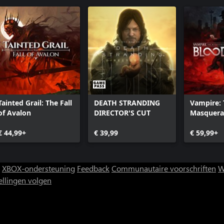
Kingdom Come: Deliverance - From the Ashes
Crest
Kingdom Co
Huntsman's
Kingdom Co
Seasons Pa
Kingdom Co
Kingdom Co
the Past
Tainted Grail: The Fall
DEATH STRANDING
Vampire:
Kingdom Co
of Avalon
DIRECTOR'S CUT
Masquera
Kingdom C
Bloodline
Adventures
€ 44,99+
€ 39,99
€ 59,99+
Kingdom Co
Bastards
Kingdom C
XBOX-ondersteuning
Feedback
Communautaire voorschriften
W
ellingen volgen