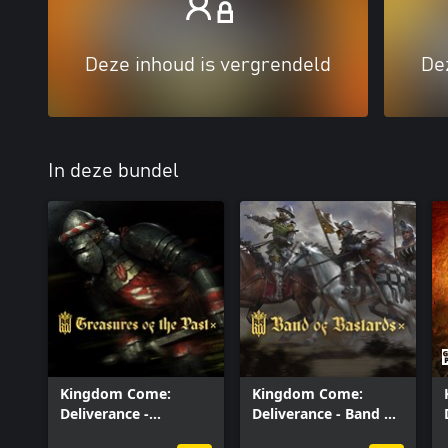
Deze inhoud is vergrendeld
De
In deze bundel
Kingdom Come:
Kingdom Come:
Deliverance -
Deliverance - Band of
Treasures of the Past
Bastards