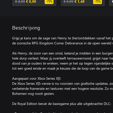
€ 3,99
€ 0,99
€ 5,99
€ 1,49
-75%
-75%
Beschrijving
Grijp je kans om de sage van Henry te (her)ontdekken vanaf het pr
de iconische RPG Kingdom Come: Deliverance in de open wereld 
Als Henry, de zoon van een smid, beland je midden in een burgeroo
hele dorp verliest. Maar jij overleeft ternauwernood, grijpt naar
dood van je ouders te wreken, neem je het op tegen vijandelijke so
tot een goed einde en maak je keuzes die de loop van de game b
Aangepast voor Xbox Series X|S
De Xbox Series X|S-versie is nu voorzien van grafische updates, zo
verbeterde framerate en texturen met een hogere resolutie. Zo 
Bohemen nog nooit gezien.
De Royal Edition bevat de basisgame plus alle uitgebrachte DLC: