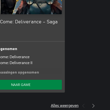
Come: Deliverance – Saga
opgenomen
ome: Deliverance
me: Deliverance II
passingen opgenomen
me: Deliverance II Brushes with
NAAR GAME
the Forge
cclesiae
me: Deliverance II Expansion Pass
Alles weergeven
me: Deliverance II The Lion’s