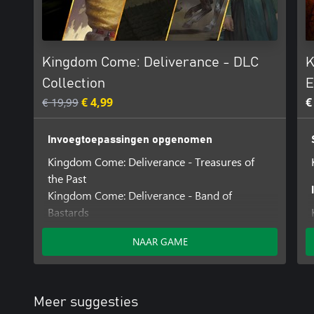
Kingdom Come: Deliverance - DLC
K
Collection
E
€ 19,99
€ 4,99
€
Invoegtoepassingen opgenomen
Kingdom Come: Deliverance - Treasures of
the Past
Kingdom Come: Deliverance - Band of
Bastards
Kingdom Come: Deliverance - A Woman's Lot
NAAR GAME
Kingdom Come: Deliverance - The Amorous
Adventures of Bold Sir Hans Capon
Kingdom Come: Deliverance - From the Ashes
Meer suggesties