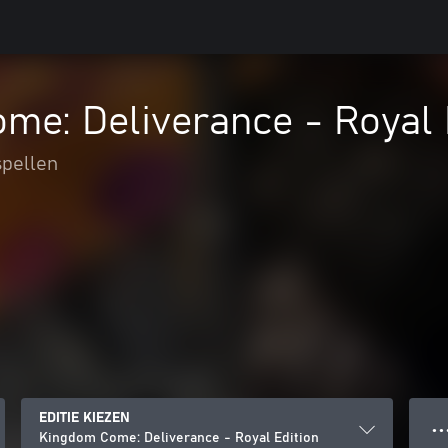
e: Deliverance - Royal 
spellen
EDITIE KIEZEN
● ● 
Kingdom Come: Deliverance - Royal Edition