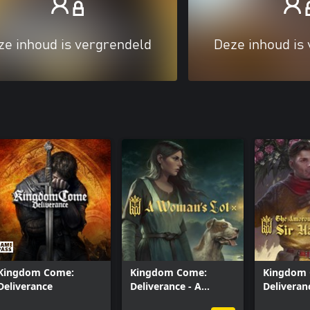
ze inhoud is vergrendeld
Deze inhoud is
Kingdom Come:
Kingdom Come:
Kingdom
Deliverance
Deliverance - A
Deliveran
Woman's Lot
Amorous 