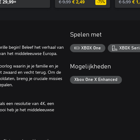
€ 29,99+
€ 9,99
€ 2,49
of Bold S
€ 5,99
€ 1
-75%
Capon
Spelen met
ille begin! Beleef het verhaal van
XBOX One
XBOX Seri
van het middeleeuwse Europa.
rlog waarin je je familie en je
Mogelijkheden
 het zwaard en vecht terug. Om de
ldaten, breng je cruciale missies
Xbox One X Enhanced
epalen.
als een resolutie van 4K, een
mooi heb je het middeleeuwse