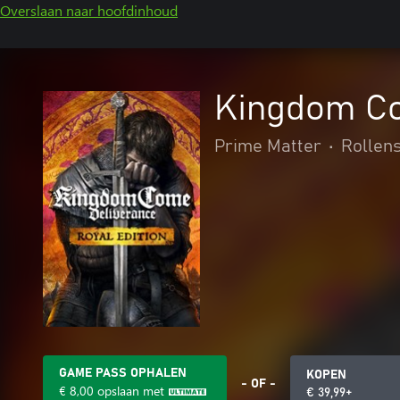
Overslaan naar hoofdinhoud
Kingdom Com
Prime Matter
•
Rollen
GAME PASS OPHALEN
KOPEN
- OF -
€ 8,00
opslaan met
€ 39,99+