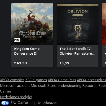
Kingdom Come:
The Elder Scrolls IV:
Deliverance II
Oblivion Remastered
- Deluxe Edition
€ 69,99+
Upgrade
€ 9,99
XBOX consoles
XBOX-games
XBOX Game Pass
XBOX-accessoires
Microsoft-account
Microsoft Store-ondersteuning
Retouren
Best
Games
Nederlands (België)
Uw Californië privacykeuzes