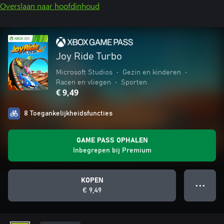
Overslaan naar hoofdinhoud
Joy Ride Turbo
Microsoft Studios
•
Gezin en kinderen
•
Racen en vliegen
•
Sporten
€ 9,49
8 Toegankelijkheidsfuncties
GAME PASS OPHALEN
Inbegrepen bij Premium
KOPEN
● ● ●
€ 9,49