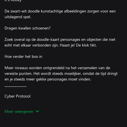
De zwart-wit doodle kunstachtige afbeeldingen zorgen voor een
uitdagend spel.
Dragen kwallen schoenen?
Zoek overal op de doodle-kaart personages en objecten die niet
echt met elkaar verbonden zijn. Haast je! De klok tikt.
Hoe verder het bos in
Meer niveaus worden ontgrendeld na het verzamelen van de
vereiste punten. Het wordt steeds moeilijker, omdat de tijd dringt
en je steeds meer gekke personages moet vinden.
_____________
Cyber Protocol
Alle levensprocessen van de Android G0X6 werden stilgelegd. De
Meer weergeven
enige manier om hem terug te halen is door zijn
beveiligingssysteem te hacken en het herstelprotocol handmatig
te starten. Maar het is een probleem... Tot nu toe hebben zelfs de