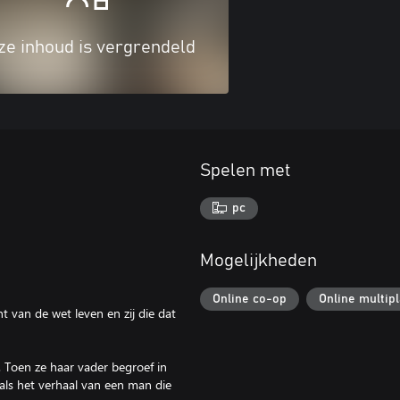
ze inhoud is vergrendeld
Spelen met
pc
Mogelijkheden
Online co-op
Online multip
t van de wet leven en zij die dat
 Toen ze haar vader begroef in
als het verhaal van een man die