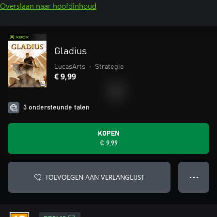
Overslaan naar hoofdinhoud
Gladius
LucasArts
•
Strategie
€ 9,99
3 ondersteunde talen
KOPEN
€ 9,99
TOEVOEGEN AAN VERLANGLIJST
● ● ●