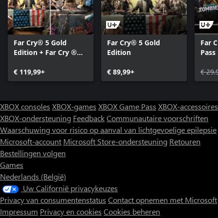
Far Cry® 5 Gold
Far Cry® 5 Gold
Far 
Edition + Far Cry ®
Edition
Pass
New Dawn Deluxe
Edition Bundle
€ 119,99+
€ 89,99+
€ 29,
XBOX consoles
XBOX-games
XBOX Game Pass
XBOX-accessoires
XBOX-ondersteuning
Feedback
Communautaire voorschriften
Waarschuwing voor risico op aanval van lichtgevoelige epilepsie
Microsoft-account
Microsoft Store-ondersteuning
Retouren
Bestellingen volgen
Games
Nederlands (België)
Uw Californië privacykeuzes
Privacy van consumentenstatus
Contact opnemen met Microsoft
Impressum
Privacy en cookies
Cookies beheren