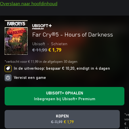
Overslaan naar hoofdinhoud
Far Cry®5 - Hours of Darkness
Ubisoft
•
Schieten
€ 11,99
€ 1,79
*verkocht voor € 11,99 in de afgelopen 30 dagen
In de uitverkoop: bespaar € 10,20, eindigt in 4 dagen
Vereist een game
UBISOFT+ OPHALEN
Inbegrepen bij Ubisoft+ Premium
*v
KOPEN
vo
€ 11,99
€ 1,79
€
11