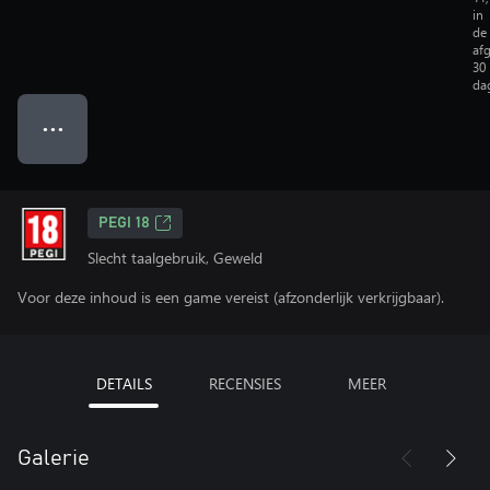
in
de
af
30
da
● ● ●
PEGI 18
Slecht taalgebruik, Geweld
Voor deze inhoud is een game vereist (afzonderlijk verkrijgbaar).
DETAILS
RECENSIES
MEER
Galerie