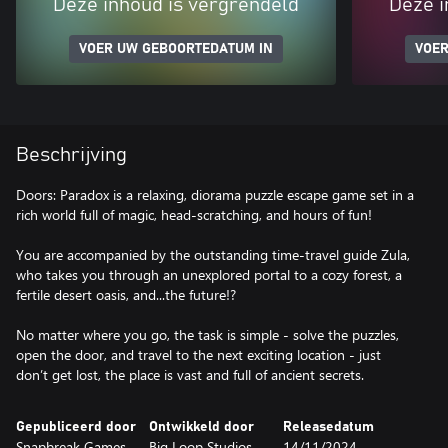
Deze inhoud is vergrendeld
Deze i
VOER UW GEBOORTEDATUM IN
VOER
Beschrijving
Doors: Paradox is a relaxing, diorama puzzle escape game set in a
rich world full of magic, head-scratching, and hours of fun!
You are accompanied by the outstanding time-travel guide Zula,
who takes you through an unexplored portal to a cozy forest, a
fertile desert oasis, and...the future!?
No matter where you go, the task is simple - solve the puzzles,
open the door, and travel to the next exciting location - just
don’t get lost, the place is vast and full of ancient secrets.
Gepubliceerd door
Ontwikkeld door
Releasedatum
Snapbreak Games
Big Loop Studios
14/11/2024