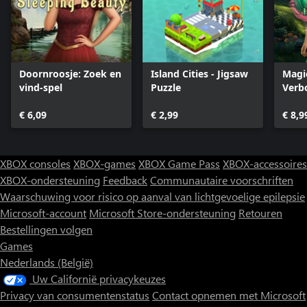
Doornroosje: Zoek en
Island Cities - Jigsaw
Magi
vind-spel
Puzzle
Verb
Voor
€ 6,09
€ 2,99
€ 8,9
XBOX consoles
XBOX-games
XBOX Game Pass
XBOX-accessoires
XBOX-ondersteuning
Feedback
Communautaire voorschriften
Waarschuwing voor risico op aanval van lichtgevoelige epilepsie
Microsoft-account
Microsoft Store-ondersteuning
Retouren
Bestellingen volgen
Games
Nederlands (België)
Uw Californië privacykeuzes
Privacy van consumentenstatus
Contact opnemen met Microsoft