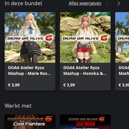
Alles weergeven
In deze bundel
DOA6 Atelier Ryza
DOA6 Atelier Ryza
DOA6
Mashup - Marie Rose
Mashup - Honoka &
Mash
& Klaudia
Ryza
€ 3,99
€ 3,99
€ 3,9
Werkt met