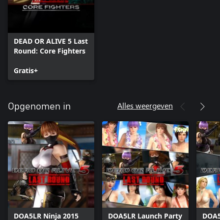
DEAD OR ALIVE 5 Last
Round: Core Fighters
Gratis+
Alles weergeven
Opgenomen in
DOA5LR Ninja 2015
DOA5LR Launch Party
DOA5