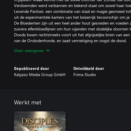
Verdoemden werd verbannen en bekend staat om zowel haar toew
Levende Pantser, een combinatie van staal en magie gesmeed tot
uit de experimentele kamers van het keizerrijk tevoorschijn om je
De Bloedenten zijn uit een heel ander hout gesneden en voeden 
zuivere elfenbloedlijnen om hun vijanden met dodelijke doornen 
Doods kwam rechtstreeks voort uit het afgrijselijke brein van e
van de Ondodenhorde, en zaait vernietiging en oogst de dood.
Meer weergeven
Kenmerken:
• Nieuwe paden: Disciples: Liberation – Paths to Madness kerft 
het spel toegankelijk zijn, zelfs tijdens spellen die al gestart zijn. 
Gepubliceerd door
Ontwikkeld door
bent begonnen of al een eind op weg bent, zullen deze paden hu
Kalypso Media Group GmbH
Frima Studio
niveau van je personage.
• Acht nieuwe verhalen: missies aan de duistere kant creëren nie
personages en uitdagingen.
• Vier sterke bondgenoten en krachtige vijanden: versterk je leg
Levende Pantser, de Bloedent en de Avatar des Doods. Na het vr
Werkt met
eenheden zowel in het hoofdspel als in multiplayer worden gerek
• Vier nieuwe kerkers wachten om te worden verkend: kerkers vo
verborgen in de verre uithoeken van Nevendaar. Het laboratoriu
dodenbezweerder, een smederij die een geheime werkplaats van de S
boordevol magie in een demonisch fort en een heilig bos van de E