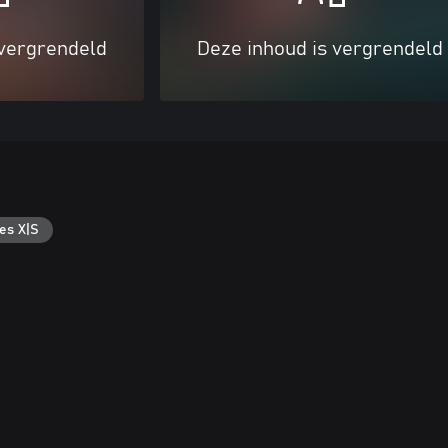
 vergrendeld
Deze inhoud is vergrendeld
es X|S