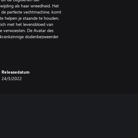
ijding als haar wreedheid. Het
 de perfecte vechtmachine, komt
 te helpen je staande te houden.
zich met het levensbloed van
te verwoesten. De Avatar des
en krankzinnige dodenbezweerder
nieuwe wegen die op elk moment in
En ongeacht of je nu net aan je reis
Releasedatum
n uitdaging aanpassen aan het
24/3/2022
uwe verhaallijnen met nieuwe
er met de Dochter der Zonde, het
ijspelen kunnen de nieuwe
ruteerd.
l mysteries en geheimen liggen
m van een krankzinnige
luier blijkt te zijn, een plek
lfenalliantie verborgen tussen de