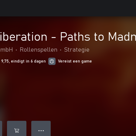
Liberation - Paths to Mad
 GmbH
•
Rollenspellen
•
Strategie
 9,75, eindigt in 6 dagen
Vereist een game
● ● ●