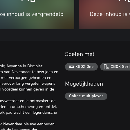
ze inhoud is vergrendeld
Deze inhoud is
Spelen met
lg Avyanna in Disciples:
XBOX One
XBOX Seri
n van Nevendaar te bevrijden en
s met verborgen geheimen en
n verover lang vergeten wapens
Mogelijkheden
aal voordeel kunnen geven in de
Online multiplayer
nbezweerder en je ontmaskert de
uelen in de schemering en ontdek
 elk pad wacht een legendarische
door Nevendaar nieuwe eenheden
 uit de Legioenen der