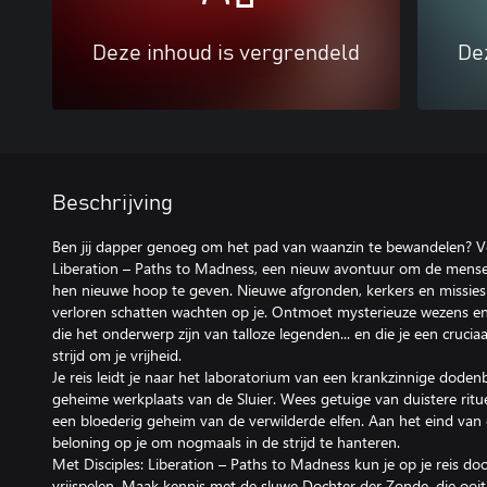
Deze inhoud is vergrendeld
De
Beschrijving
Ben jij dapper genoeg om het pad van waanzin te bewandelen? Vo
Liberation – Paths to Madness, een nieuw avontuur om de mense
hen nieuwe hoop te geven. Nieuwe afgronden, kerkers en missie
verloren schatten wachten op je. Ontmoet mysterieuze wezens e
die het onderwerp zijn van talloze legenden... en die je een cruci
strijd om je vrijheid.
Je reis leidt je naar het laboratorium van een krankzinnige dode
geheime werkplaats van de Sluier. Wees getuige van duistere rit
een bloederig geheim van de verwilderde elfen. Aan het eind van
beloning op je om nogmaals in de strijd te hanteren.
Met Disciples: Liberation – Paths to Madness kun je op je reis 
vrijspelen. Maak kennis met de sluwe Dochter der Zonde, die ooit