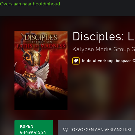
Overslaan naar hoofdinhoud
Disciples: 
Kalypso Media Group
In de uitverkoop: bespaar €
KOPEN
TOEVOEGEN AAN VERLANGLIJST
€ 14,99
€ 5,24