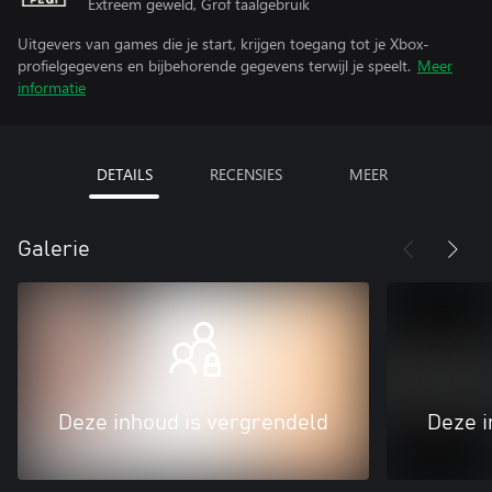
Extreem geweld, Grof taalgebruik
Uitgevers van games die je start, krijgen toegang tot je Xbox-
profielgegevens en bijbehorende gegevens terwijl je speelt.
Meer
informatie
DETAILS
RECENSIES
MEER
Galerie
Deze inhoud is vergrendeld
Deze i