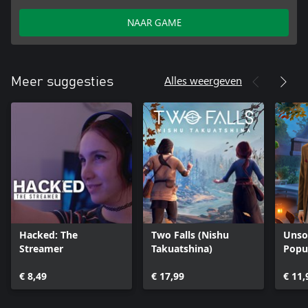
NAAR GAME
Alles weergeven
Meer suggesties
Hacked: The
Two Falls (Nishu
Unsol
Streamer
Takuatshina)
Popu
€ 8,49
€ 17,99
€ 11,