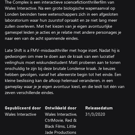
The Complex is een interactieve sciencefictionthrillerfilm van
Wales Interactive. Na een grote biologische wapenaanval op
Londen bevinden twee wetenschappers zich in een afgesloten
laboratorium waar hun zuurstof opraakt en ze niet lang meer
zullen overleven. Met het kiezen van je eigen avontuurlijke
gamespel leiden je acties en je relatie met andere personages je
naar een van de acht spannende eindes.
Late Shift is a FMV-misdaadthriller met hoge inzet. Nadat hij is
gedwongen om mee te doen aan de kraak van een lucratief
veilinghuis moet wiskundestudent Matt proberen aan te tonen
onschuldig te zijn bij deze brutale Londense kraak. Je keuzes
hebben gevolgen, vanaf het allereerste begin tot het einde. Een
kleine beslissing kan de afloop helemaal veranderen, in een
gameplay waar je je eigen avontuur kiest, en die leidt tot één van
zeven verschillende eindes.
Gepubliceerd door
Ontwikkeld door
Releasedatum
Wales Interactive
Wales Interactive,
31/3/2020
CtrlMovie, Red &
Black Films, Little
Jade Productions