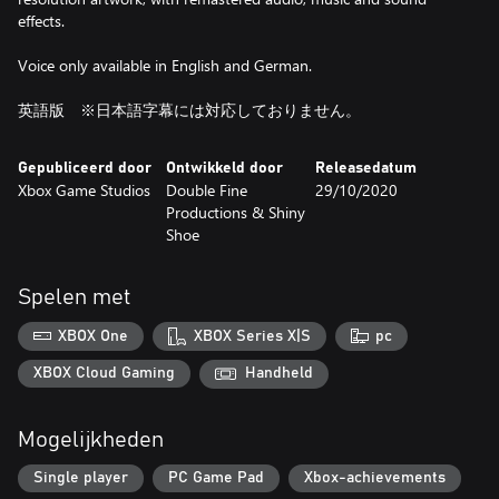
effects.
Voice only available in English and German.
英語版 ※日本語字幕には対応しておりません。
Gepubliceerd door
Ontwikkeld door
Releasedatum
Xbox Game Studios
Double Fine
29/10/2020
Productions & Shiny
Shoe
Spelen met
XBOX One
XBOX Series X|S
pc
XBOX Cloud Gaming
Handheld
Mogelijkheden
Single player
PC Game Pad
Xbox-achievements