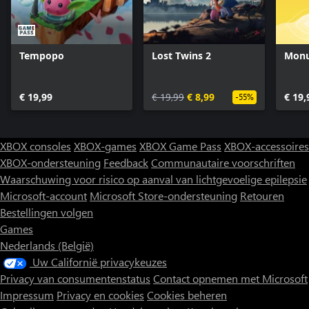
Tempopo
Lost Twins 2
Monu
€ 19,99
€ 19,99
€ 8,99
€ 19,
-55%
XBOX consoles
XBOX-games
XBOX Game Pass
XBOX-accessoires
XBOX-ondersteuning
Feedback
Communautaire voorschriften
Waarschuwing voor risico op aanval van lichtgevoelige epilepsie
Microsoft-account
Microsoft Store-ondersteuning
Retouren
Bestellingen volgen
Games
Nederlands (België)
Uw Californië privacykeuzes
Privacy van consumentenstatus
Contact opnemen met Microsoft
Impressum
Privacy en cookies
Cookies beheren