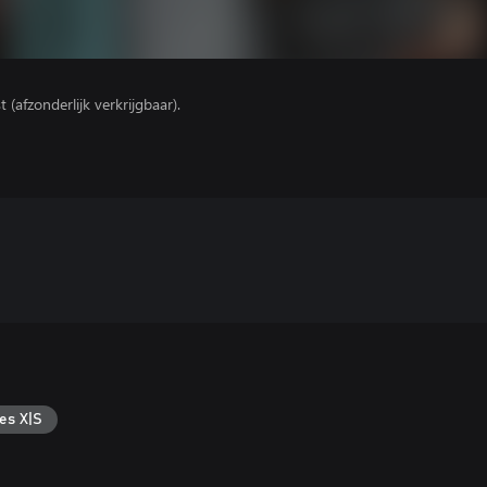
(afzonderlijk verkrijgbaar).
es X|S