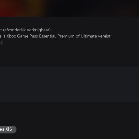
(afzonderlijk verkrijgbaar).
e is Xbox Game Pass Essential, Premium of Ultimate vereist
r).
es X|S