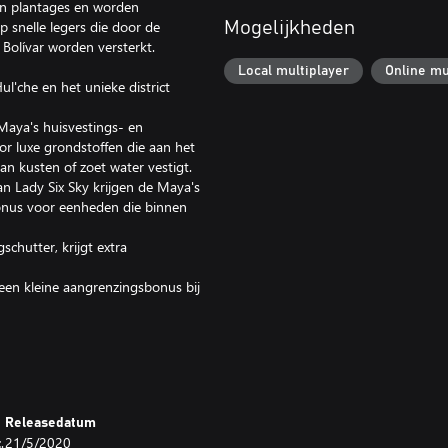
n plantages en worden
 snelle legers die door de
Mogelijkheden
Bolívar worden versterkt.
Local multiplayer
Online mu
l'che en het unieke district
Maya's huisvestings- en
r luxe grondstoffen die aan het
an kusten of zoet water vestigt.
n Lady Six Sky krijgen de Maya's
onus voor eenheden die binnen
chutter, krijgt extra
 een kleine aangrenzingsbonus bij
nieke eenheden Llanero en
schap krijgt Gran Colombia een
nheid eindigt de beurt van die
Releasedatum
.
21/5/2020
mirable'-eigenschap, waarmee je