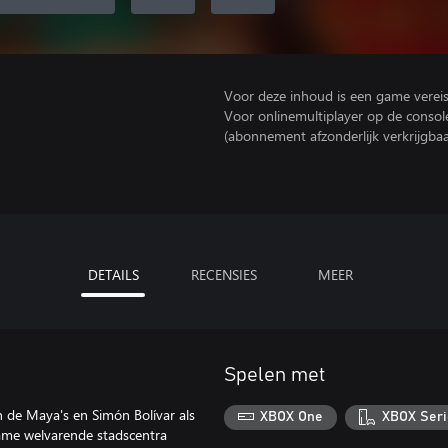
Voor deze inhoud is een game vereist 
Voor onlinemultiplayer op de consol
(abonnement afzonderlijk verkrijgbaa
DETAILS
RECENSIES
MEER
Spelen met
n de Maya's en Simón Bolívar als
XBOX One
XBOX Seri
ame welvarende stadscentra