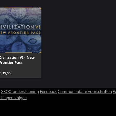
n een verplaatsingsbonus en
 grote aangrenzingsbonus voor
Civilization VI - New
men meer gezondheid.
Frontier Pass
€ 39,99
ng, waarmee je cultuur verdient
e buitenlandse handelsroute.
ekochte gevechtseenheid Nihang
XBOX-ondersteuning
Feedback
Communautaire voorschriften
W
ellingen volgen
t als je grootse mensen activeert.
 strategische grondstof in