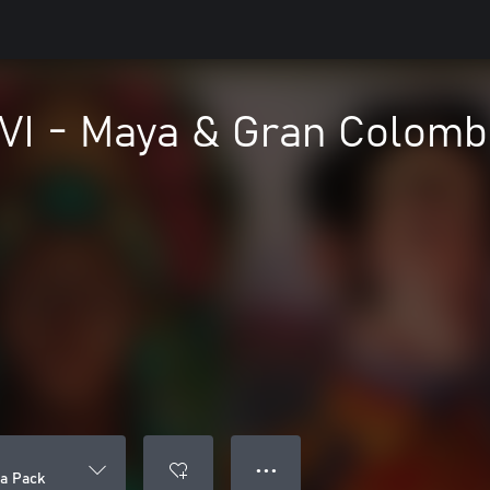
n VI - Maya & Gran Colomb
● ● ●
ia Pack