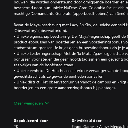
bouwen, die worden ondersteund door omliggende boerderijen e
beschermd door hun unieke Hul'che. Gran Colombia focust zich op
machtige 'Comandante Generals' (opperbevelhebbers) van Simón 
Bevat de Maya-beschaving met Lady Six Sky, de unieke eenheid Hu
'Observatory' (observatorium).
• Unieke eigenschap beschaving: De 'Maya'-eigenschap geeft de 
productiebonussen van boerderijen en een voorzieningsbonus voo
stadscentrum grenzen. Je krijgt geen huisvestingsbonus als je je a
• Unieke Leider-eigenschap: Met de 'Ix Mutal Ajaw'-eigenschap va
bonussen voor steden die geen hoofdstad zijn en een gevechtsb
zes vakjes van de hoofdstad staan.
• Unieke eenheid: De Hul'che, een sterkere vervanger van de boogs
gevechtskracht als ze gewonde eenheden aanvallen.
• Uniek district: Het observatorium vervangt de campus en krijgt
boerderijen en een grote aangrenzingsbonus bij plantages.
Bevat ook de Gran Colombia-beschaving met Simón Bolívar, de u
Meer weergeven
Comandante General en de unieke verbetering Haciënda.
• Unieke eigenschap beschaving: Met de 'Ejercito Patriota'-eigen
verplaatsingsbonus voor alle eenheden en de promotie van een ee
Gepubliceerd door
Ontwikkeld door
eenheid niet.
2K
Firaxis Games / Aspyr Media, Inc
• Unieke Leider-eigenschap: Simón Bolívar heeft de 'Campana Ad