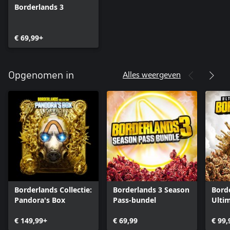
Borderlands 3
€ 69,99+
Alles weergeven
Opgenomen in
Borderlands Collectie:
Borderlands 3 Season
Borde
Pandora's Box
Pass-bundel
Ultim
€ 149,99+
€ 69,99
€ 99,