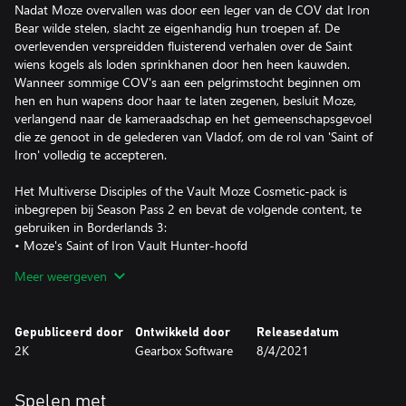
Nadat Moze overvallen was door een leger van de COV dat Iron
Bear wilde stelen, slacht ze eigenhandig hun troepen af. De
overlevenden verspreidden fluisterend verhalen over de Saint
wiens kogels als loden sprinkhanen door hen heen kauwden.
Wanneer sommige COV's aan een pelgrimstocht beginnen om
hen en hun wapens door haar te laten zegenen, besluit Moze,
verlangend naar de kameraadschap en het gemeenschapsgevoel
die ze genoot in de gelederen van Vladof, om de rol van 'Saint of
Iron' volledig te accepteren.
Het Multiverse Disciples of the Vault Moze Cosmetic-pack is
inbegrepen bij Season Pass 2 en bevat de volgende content, te
gebruiken in Borderlands 3:
• Moze's Saint of Iron Vault Hunter-hoofd
• Moze's Saint of Iron Vault Hunter-lijf
Meer weergeven
Gepubliceerd door
Ontwikkeld door
Releasedatum
2K
Gearbox Software
8/4/2021
Spelen met