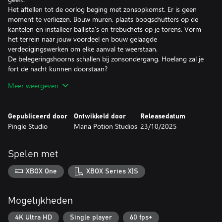
Het aftellen tot de oorlog beging met zonsopkomst. Er is geen
moment te verliezen. Bouw muren, plaats boogschutters op de
kantelen en installeer ballista's en trebuchets op je torens. Vorm
het terrein naar jouw voordeel en bouw gelaagde
verdedigingswerken om elke aanval te weerstaan.
De belegeringshoorns schallen bij zonsondergang. Hoelang zal je
fort de nacht kunnen doorstaan?
BOUW OVERDAG EEN KASTEEL
Meer weergeven
Transformeer een bescheiden dorpje tot een florerende
middeleeuwse stad. Bouw boerderijen en markten om je volk te
voeden en welvarend te houden, en zorg voor een constante
Gepubliceerd door
Ontwikkeld door
Releasedatum
aanvoer van hout en ijzer. Bouw muren en wachttorens, versterk
Pingle Studio
Mana Potion Studios
23/10/2025
de poorten en bereid je verdedigingswerken voor op de
komende belegering. Versier de straten met decoraties om het
moreel te verhogen voordat de nacht valt. Ontwikkel een
Spelen met
fantasierijk bastion waar het leven floreert onder de zon!
HOUD JE VOLK TEVREDEN
XBOX One
XBOX Series X|S
Tevreden onderdanen werken harder en vechten met meer
moed. Zagerijen kunnen de lucht vervuilen, maar levendige
taveernes brengen iedereen in een betere stemming. Zoek de
Mogelijkheden
juiste balans tussen comfort en functionaliteit om je koninkrijk
sterk te houden tijdens elke lange nacht.
4K Ultra HD
Single player
60 fps+