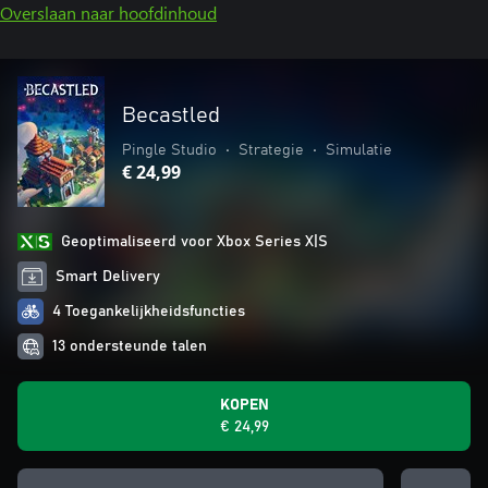
Overslaan naar hoofdinhoud
Becastled
Pingle Studio
•
Strategie
•
Simulatie
€ 24,99
Geoptimaliseerd voor Xbox Series X|S
Smart Delivery
4 Toegankelijkheidsfuncties
13 ondersteunde talen
KOPEN
€ 24,99