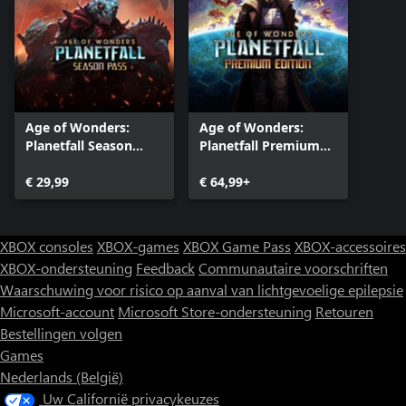
Age of Wonders:
Age of Wonders:
Planetfall Season
Planetfall Premium
Pass
Edition
€ 29,99
€ 64,99+
XBOX consoles
XBOX-games
XBOX Game Pass
XBOX-accessoires
XBOX-ondersteuning
Feedback
Communautaire voorschriften
Waarschuwing voor risico op aanval van lichtgevoelige epilepsie
Microsoft-account
Microsoft Store-ondersteuning
Retouren
Bestellingen volgen
Games
Nederlands (België)
Uw Californië privacykeuzes