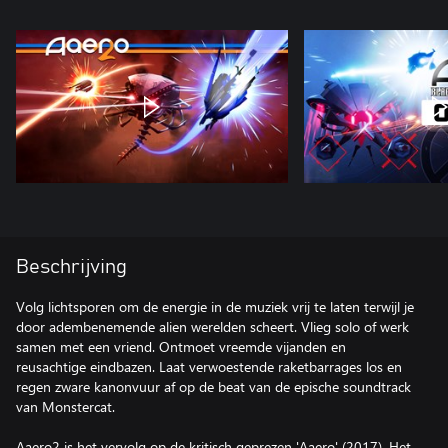
Beschrijving
Volg lichtsporen om de energie in de muziek vrij te laten terwijl je
door adembenemende alien werelden scheert. Vlieg solo of werk
samen met een vriend. Ontmoet vreemde vijanden en
reusachtige eindbazen. Laat verwoestende raketbarrages los en
regen zware kanonvuur af op de beat van de epische soundtrack
van Monstercat.
Aaero2 is het vervolg op de kritisch geprezen 'Aaero' (2017). Het