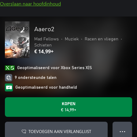
Overslaan naar hoofdinhoud
Aaero2
Mad Fellows
•
Muziek
•
Racen en vliegen
•
Schieten
€ 14,99+
Geoptimaliseerd voor Xbox Series X|S
9 ondersteunde talen
Geoptimaliseerd voor handheld
KOPEN
€ 14,99+
TOEVOEGEN AAN VERLANGLIJST
● ● ●